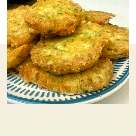
שלא
תרצו
לפספס