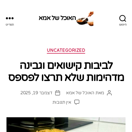
האוכל של אמא
חיפוש
תפריט
האוכל
של
אמא
קטגוריות
UNCATEGORIZED
לביבות קישואים וגבינה
מדהימות שלא תרצו לפספס
מאת
האוכל של אמא
דצמבר 19, 2025
המחבר
תאריך
הפוסט
פוסט
על
אין תגובות
לביבות
קישואים
וגבינה
מדהימות