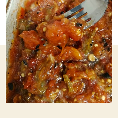
משוויאה-
חייב
להיות
במקרר!