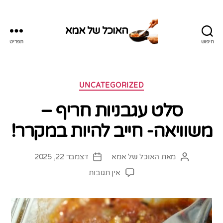
האוכל של אמא
חיפוש
תפריט
האוכל
של
אמא
קטגוריות
UNCATEGORIZED
סלט עגבניות חריף –
משוויאה- חייב להיות במקרר!
מאת
האוכל של אמא
דצמבר 22, 2025
המחבר
תאריך
הפוסט
פוסט
על
אין תגובות
סלט
עגבניות
חריף
–