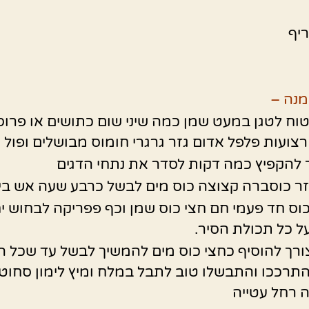
יף
מנה –
וח לטגן במעט שמן כמה שיני שום כתושים או פרוס
רצועות פלפל אדום גזר גרגרי חומוס מבושלים ופול י
להקפיץ כמה דקות לסדר את נתחי הדגים
ר כוסברה קצוצה כוס מים לבשל כרבע שעה אש בינו
וס חד פעמי חם חצי כוס שמן וכף פפריקה לבחוש י
ל כל תכולת הסיר.
ורך להוסיף כחצי כוס מים להמשיך לבשל עד שכל ה
התרככו והתבשלו טוב לתבל במלח ומיץ לימון סחוט
 רחל עטייה