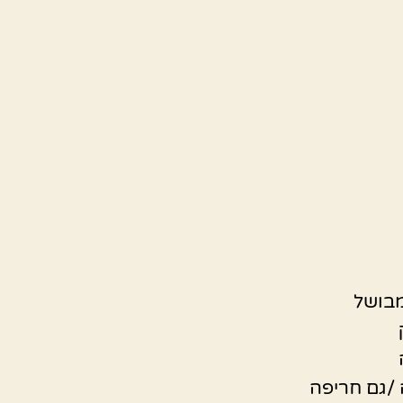
מבושל
/גם חריפה