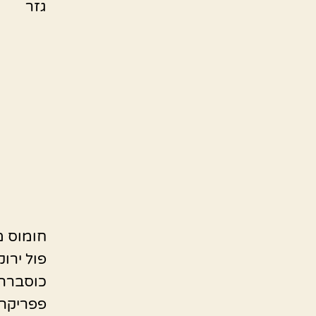
גזר
חומוס 
פול ירוק
כוסברה
פפריקה 