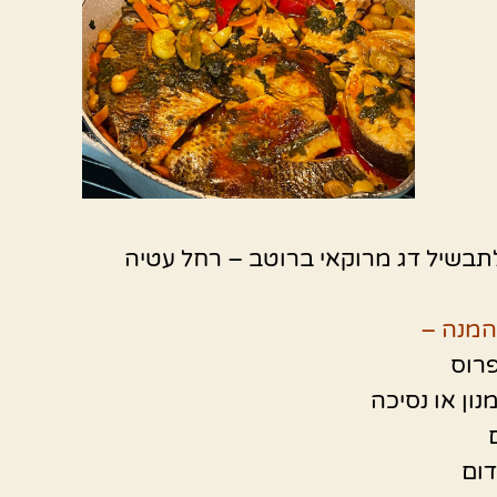
תבשיל דג מרוקאי ברוטב – רחל עטיה
המנה –
פרוס
נון או נסיכה
ום