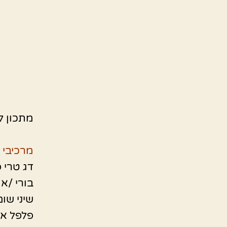
מתכון ל
מרכיבי 
דג טרי 
בורי /אמ
שיני שום
פלפל אד