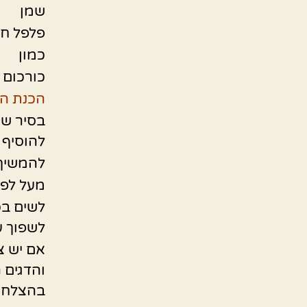
שמן
פלפל חר
כמון
כורכום
הכנת ה
בסיר שט
להוסיף 
להמשיך 
מעל לפז
לשים בכ
לשפוך ע
אם יש צ
והדגים 
בהצלחה