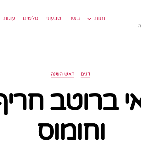
חנות
בשר
טבעוני
סלטים
עוגות
ה
קטגוריות
דגים
ראש השנה
י ברוטב חריף
וחומוס