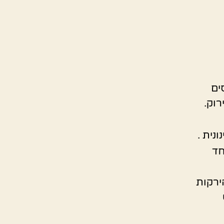
ים
רוק.
נית .
חד
ירקות