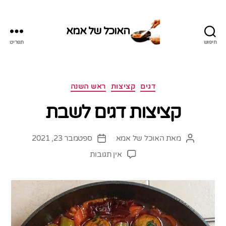
האוכל של אמא
חיפוש
תפריט
האוכל
של
אמא
קטגוריות
דגים
קציצות
ראש השנה
קציצות דגים לשבת
מאת
האוכל של אמא
ספטמבר 23, 2021
המחבר
תאריך
הפוסט
פוסט
על
אין תגובות
קציצות
דגים
לשבת