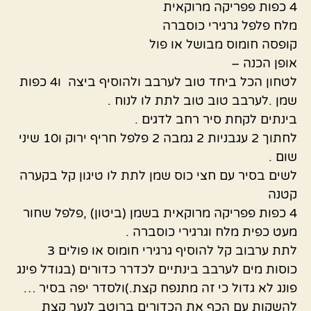
4 כפות פפריקה מרוקאית
מלח פלפל גרגירי כוסברה
קופסה חומוס מבושל או פול
אופן הכנה –
לטחון הכל ביחד טוב לערבב ולהוסיף ביצה ו4 כפות
שמן .לערבב טוב טוב לתת לו לנוח .
בינתים לקחת סיר רחב לדגים .
לחתוך 2 עגבניות 2 גמבה 2 פלפל חריף ירוק ו10 שיני
שום .
לשים בסיר עם חצי כוס שמן לתת לו טיגון קל בקערה
קטנה
4 כפות פפריקה מרוקאית בשמן (ביטון) ,פלפל שחור
מעט כפית מלח וגרגירי כוסברה .
לתת ערבוב קל להוסיף גרגירי חומוס או פולים 3
כוסות מים לערבב בינתיים לכדרר כדורים (בגודל פינג
פונג לא גדול כי זה מתנפח קצת.)ולסדר יפה בסיר …
להשקות עם הכף את הכדורים ברוטב לנער קצת