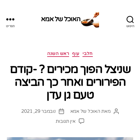
האוכל של אמא
חיפוש
תפריט
האוכל
של
אמא
קטגוריות
חלבי
עוף
ראש השנה
שניצל הפוך מכירים ? -קודם
הפירורים ואחר כך הביצה
טעם גן עדן
מאת
האוכל של אמא
נובמבר 29, 2021
המחבר
תאריך
הפוסט
פוסט
על
אין תגובות
שניצל
הפוך