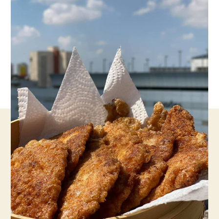
מכירים
?
-
קודם
הפירורים
ואחר
כך
הביצה
טעם
גן
עדן