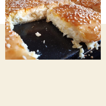
גבינה
מבצק
ספידי