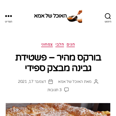
האוכל של אמא
חיפוש
תפריט
האוכל
של
אמא
קטגוריות
חגים
חלבי
צמחוני
בורקס מהיר – פשטידת
גבינה מבצק ספידי
מאת
האוכל של אמא
דצמבר 17, 2021
המחבר
תאריך
הפוסט
פוסט
על
3 תגובות
בורקס
מהיר
–
פשטידת