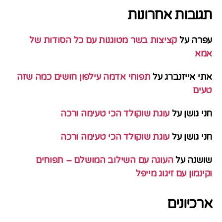
תגובות אחרונות
עפרה
על
קציצות בשר מטוגנות עם כל הסודות של
אמא
אתי אייזנברג
על
תפוחי אדמה עילפון חושים כמה שזה
טעים
חני גושן
על
עוגת שוקולד הכי טעימה ורכה
חני גושן
על
עוגת שוקולד הכי טעימה ורכה
שושנה
על
העוגה עם השילוב המושלם – תפוחים
וקינמון עם זיגוג מייפל
ארכיונים