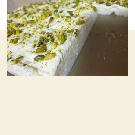
קל
להכין
אותה
ממש