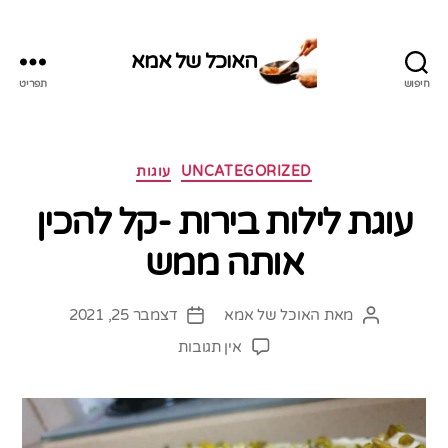
האוכל של אמא
חיפוש
תפריט
האוכל
של
אמא
קטגוריות
UNCATEGORIZED
עוגות
עוגת לילות בירות -קל להכין
אותה ממש
מאת
האוכל של אמא
דצמבר 25, 2021
המחבר
תאריך
הפוסט
פוסט
על
אין תגובות
עוגת
לילות
בירות
-