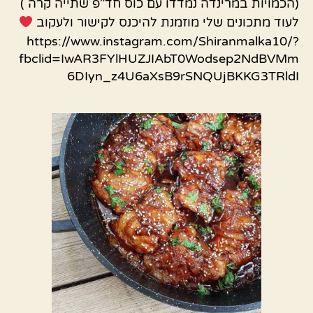
(הכמויות במרינדה נמדדו עם כוס חד"פ שתייה קרה )
לעוד מתכונים שלי מוזמנת להיכנס לקישור ולעקוב
https://www.instagram.com/Shiranmalka10/?
fbclid=IwAR3FYlHUZJIAbT0Wodsep2NdBVMm
6DIyn_z4U6aXsB9rSNQUjBKKG3TRldI