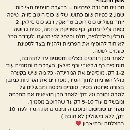
אופן
ההכנה-
מכינים מרינדה לפרגיות – בקערה מניחים חצי כוס
שמן, 2 כפיות שום כתוש, שליש כוס רוטב סויה, טיפה
יותר משליש כוס רוטב טריאקי, רבע כוס סילאן, 2
כפות צ'ילי מתוק, כף פפריקה אדומה, כפית גדושה
תבלין פילדלפיה, מלח ופלפל לפי הטעם. לערבב הכל
לאיחוד להוסיף את הפרגיות ולהניח בצד לספיגת
טעמים לשעה.
לאחר מכן חותכים בצלים ומטגנים עד להזהבה,
מוסיפים כף טריאקי וכף סילאן, מערבבים ומטגנים עוד
1-2 דק'. מוסיפים את המרינדה- כל מה שיש בקערה
כולל הפרגיות לתוך הסיר, מסדרים את הפרגיות כמובן
בצורה פרוסה בסיר, סוגרים מכסה ומבשלים על
להבה נמוכה 20 דק'. לאחר מכן מוציאים את המכסה
ומבשלים עוד 5-10 דק עד שהרוטב מסמיך.
מפזרים שומשום וכוסברה ומכסים את הסיר לעוד 10
דק', ללא בישול!!( לא חובה )
בהצלחה ובתיאבון