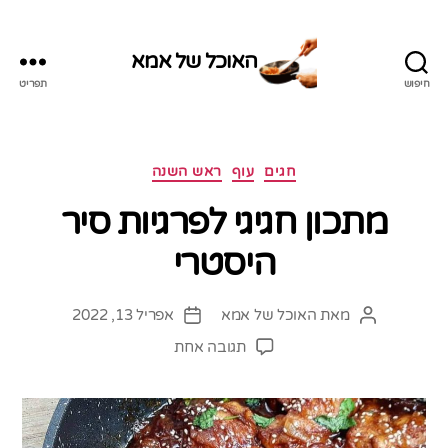
האוכל של אמא
חיפוש
תפריט
האוכל
של
אמא
קטגוריות
חגים
עוף
ראש השנה
מתכון חגיגי לפרגיות סיר
היסטרי
מאת
האוכל של אמא
אפריל 13, 2022
המחבר
תאריך
הפוסט
פוסט
על
תגובה אחת
מתכון
חגיגי
לפרגיות
סיר