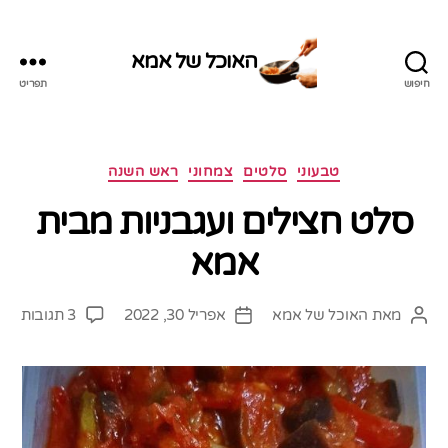
האוכל של אמא
חיפוש
תפריט
האוכל
של
אמא
קטגוריות
טבעוני
סלטים
צמחוני
ראש השנה
סלט חצילים ועגבניות מבית
אמא
על
מאת
האוכל של אמא
אפריל 30, 2022
3 תגובות
המחבר
תאריך
סלט
הפוסט
פוסט
חציל
ועגב
מבי
אמא