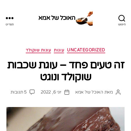
האוכל של אמא
חיפוש
תפריט
האוכל
של
אמא
קטגוריות
UNCATEGORIZED
עוגות
עוגות שוקולד
זה טעים פחד – עוגת שכבות
שוקולד ונוגט
על
מאת
האוכל של אמא
יוני 6, 2022
5 תגובות
המחבר
תאריך
זה
הפוסט
פוסט
טעים
פחד
–
עוגת
שכבות