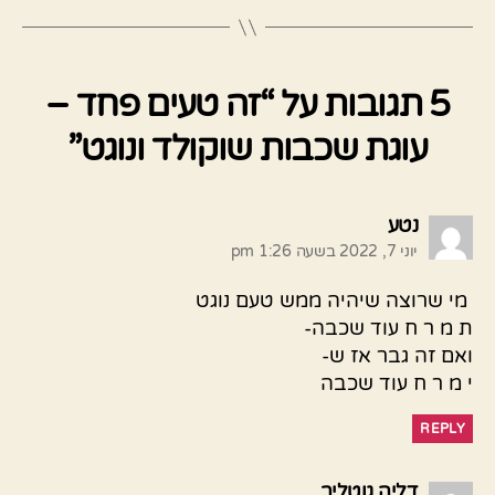
5 תגובות על “זה טעים פחד –
עוגת שכבות שוקולד ונוגט”
אומר:
נטע
יוני 7, 2022 בשעה 1:26 pm
מי שרוצה שיהיה ממש טעם נוגט
ת מ ר ח עוד שכבה-
ואם זה גבר אז ש-
י מ ר ח עוד שכבה
REPLY
אומר:
דליה גוטליב