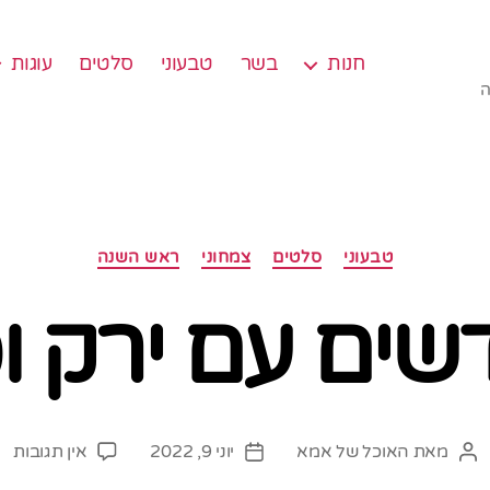
חנות
בשר
טבעוני
סלטים
עוגות
ה
קטגוריות
טבעוני
סלטים
צמחוני
ראש השנה
ים עם ירק ו
על
מאת
האוכל של אמא
יוני 9, 2022
אין תגובות
המחבר
תאריך
סל
הפוסט
פוסט