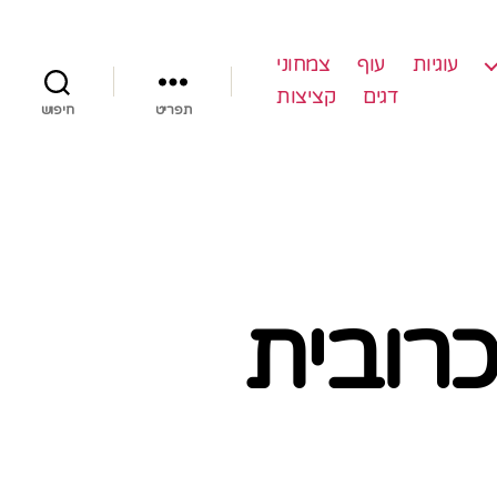
עוגיות
עוף
צמחוני
דגים
קציצות
תפריט
חיפוש
כרובית
ט