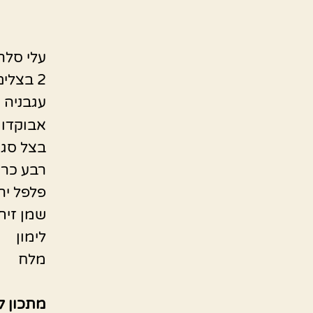
עלי סלרי
2 בצלים ירוקים
עגבניה 
אבוקדו 
בצל סגו
רבע כרו
פלפל יר
שמן זית
לימון
מלח
מתכון ל