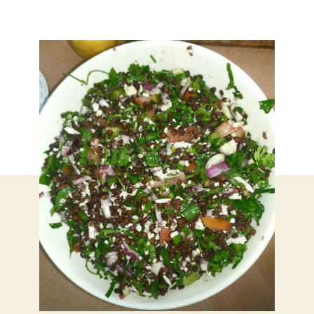
עד
עם
יר
וכ