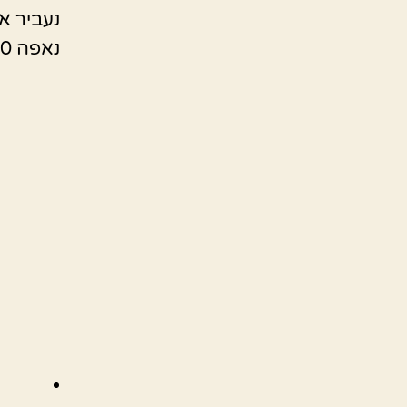
נעביר א
נאפה 180 מעלות בערך חצי שעה