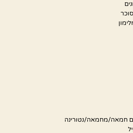
לימון
ל