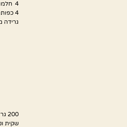
4 חלמונים
4 כפותסוכר
גרידה מ
200 גרם חמאה/מחמאה/נטורינה
שקית וני