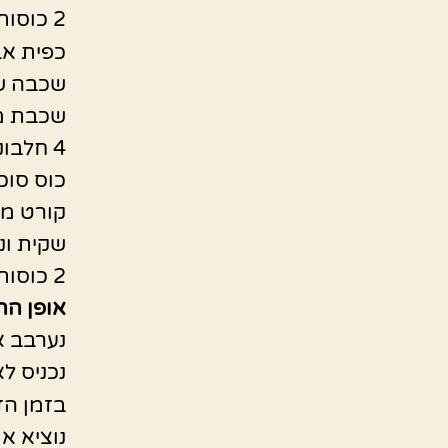
2 כוסות ורבע קמח
כפית א
שכבה שנ
שכבת מ
4 חלבונים
כוס סוכ
קורט מ
שקית וני
2 כוסות קוקוס
אופן הה
נערבב א
נכניס לאפי
בזמן הזה
נוציא א