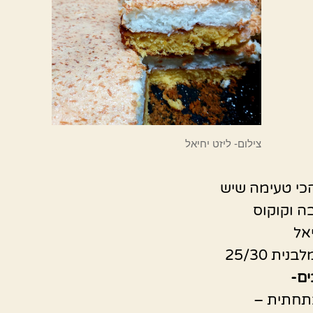
צילום- ליזט יחיאל
כי טעימה שיש
בה וקוקוס
אל
ית 25/30
ם-
תחתית –