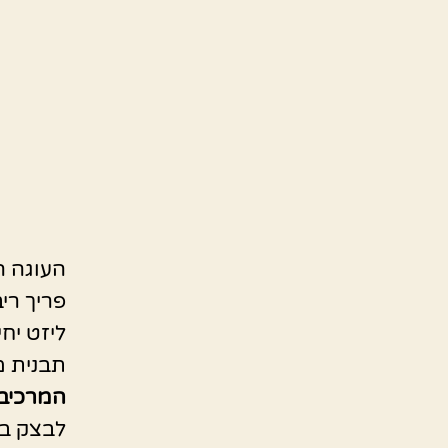
העוגה ה
פריך רי
ליזט יחי
תבנית מלבנ
המרכיבי
לבצק ב