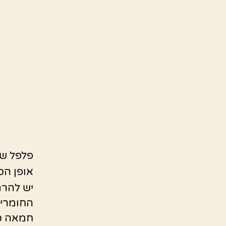
פלפל ש
אופן הכ
יש להרת
החומרים
חמאה כ-20 גר