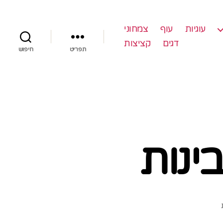
עוגיות
עוף
צמחוני
דגים
קציצות
תפריט
חיפוש
ינות
על
פשטידת