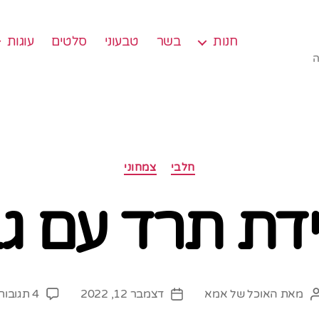
חנות
בשר
טבעוני
סלטים
עוגות
ה
קטגוריות
חלבי
צמחוני
ת תרד עם גב
מאת
האוכל של אמא
דצמבר 12, 2022
4 תגובות
המחבר
תאריך
הפוסט
פוסט