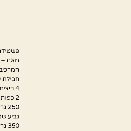
פשטידת
מאת – 
המרכיבי
חבילת ע
4 ביצים
2 כפות קמח תופח
250 גר גבינה לבנה
גביע שמ
350 גרם גבינה בולגרית מלוחה /צפתית