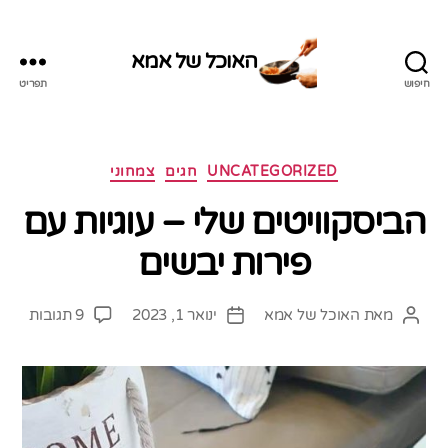
האוכל של אמא
חיפוש
תפריט
האוכל
של
אמא
קטגוריות
UNCATEGORIZED
חגים
צמחוני
הביסקוויטים שלי – עוגיות עם
פירות יבשים
על
מאת
האוכל של אמא
ינואר 1, 2023
9 תגובות
המחבר
תאריך
הביסק
הפוסט
פוסט
שלי
–
עוגיות
עם
פירות