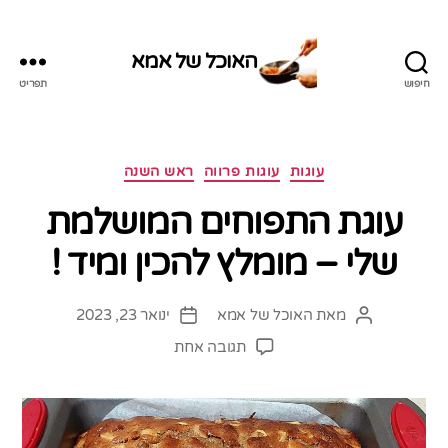
האוכל של אמא
חיפוש
תפריט
האוכל
של
אמא
קטגוריות
עוגות
עוגות פרווה
ראש השנה
עוגת התפוחים המושלמת
שלי – מומלץ להכין ומיד !
מאת
האוכל של אמא
ינואר 23, 2023
המחבר
תאריך
הפוסט
פוסט
על
תגובה אחת
עוגת
התפוחים
המושלמת
שלי