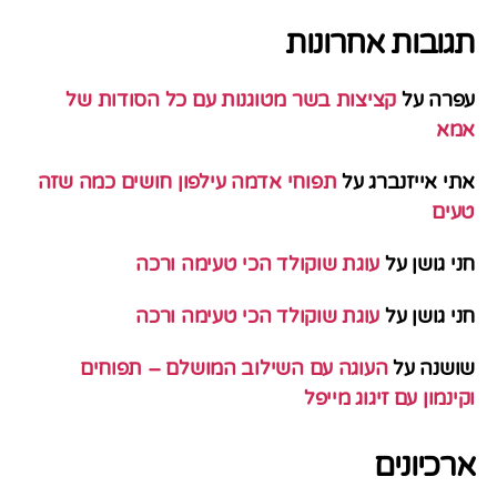
תגובות אחרונות
עפרה
על
קציצות בשר מטוגנות עם כל הסודות של
אמא
אתי אייזנברג
על
תפוחי אדמה עילפון חושים כמה שזה
טעים
חני גושן
על
עוגת שוקולד הכי טעימה ורכה
חני גושן
על
עוגת שוקולד הכי טעימה ורכה
שושנה
על
העוגה עם השילוב המושלם – תפוחים
וקינמון עם זיגוג מייפל
ארכיונים