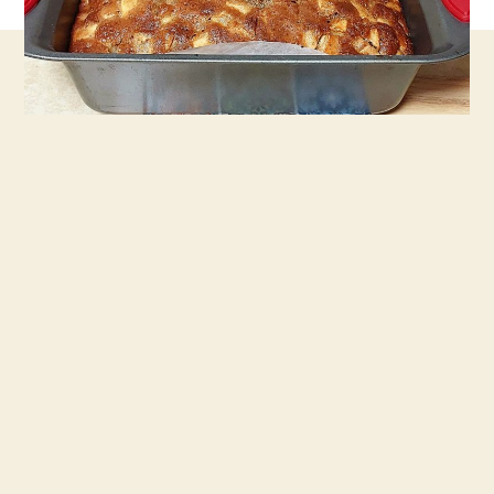
–
מומלץ
להכין
ומיד
!