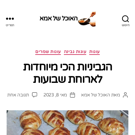
האוכל של אמא
חיפוש
תפריט
האוכל
של
אמא
קטגוריות
עוגות
עוגות גבינה
עוגות שמרים
הגביניות הכי מיוחדות
לארוחת שבועות
על
מאת
האוכל של אמא
מאי 8, 2023
תגובה אחת
המחבר
תאריך
הגבי
הפוסט
פוסט
הכי
מיוח
לארו
שבוע