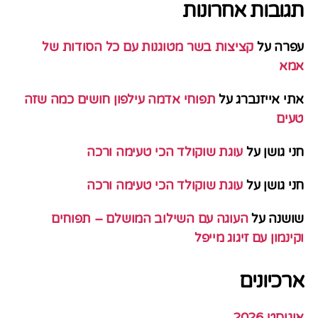
תגובות אחרונות
עפרה
על
קציצות בשר מטוגנות עם כל הסודות של
אמא
אתי אייזנברג
על
תפוחי אדמה עילפון חושים כמה שזה
טעים
חני גושן
על
עוגת שוקולד הכי טעימה ורכה
חני גושן
על
עוגת שוקולד הכי טעימה ורכה
שושנה
על
העוגה עם השילוב המושלם – תפוחים
וקינמון עם זיגוג מייפל
ארכיונים
אוגוסט 2026