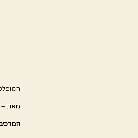
המופלט
מאת – ר
המרכיבי