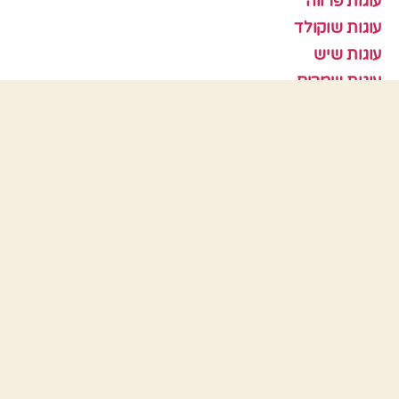
עוגות פרווה
עוגות שוקולד
עוגות שיש
עוגות שמרים
עוגיות
עוף
צמחוני
קציצות
ראש השנה
תבניות אפיה
כלים
התחבר
פיד רשומות
פיד תגובות