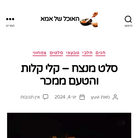
האוכל של אמא
חיפוש
תפריט
האוכל
של
אמא
קטגוריות
חגים
חלבי
טבעוני
סלטים
צמחוני
סלט מנצח – קלי קלות
והטעם ממכר
על
מאת
yuvi
יוני 4, 2024
אין תגובות
המחבר
תאריך
סלט
הפוסט
פוסט
מנצח
–
קלי
קלות
והטעם