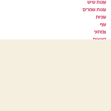
עוגות שיש
עוגות שמרים
עוגיות
עוף
צמחוני
קציצות
ראש השנה
תבניות אפיה
כלים
התחבר
פיד רשומות
פיד תגובות
WordPress.org