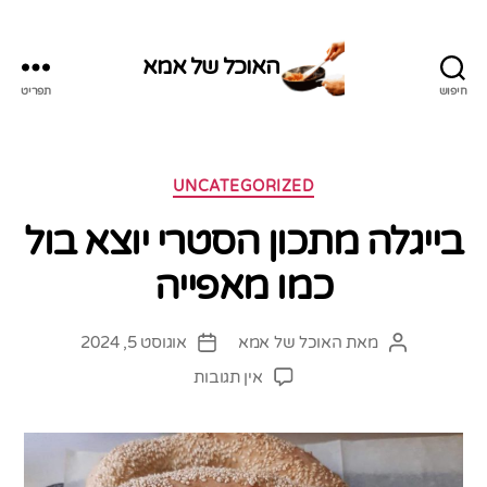
האוכל של אמא
חיפוש
תפריט
האוכל
של
אמא
קטגוריות
UNCATEGORIZED
בייגלה מתכון הסטרי יוצא בול
כמו מאפייה
מאת
האוכל של אמא
אוגוסט 5, 2024
המחבר
תאריך
הפוסט
פוסט
על
אין תגובות
בייגלה
מתכון
הסטרי
יוצא