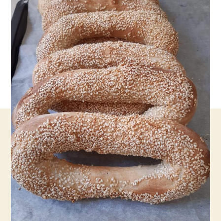
בול
כמו
מאפייה