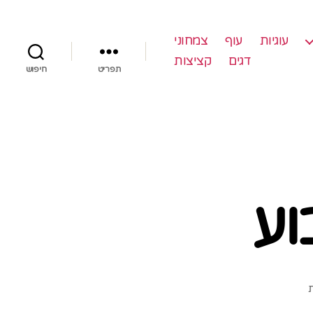
עוגיות
עוף
צמחוני
דגים
קציצות
תפריט
חיפוש
וע
על
ת
סיר