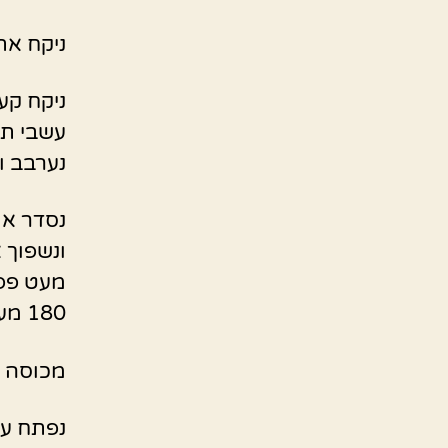
ניקח את 
ניקח קע
עשבי תיב
נערבב ונ
נסדר את
ונשפוך 
מעט פפר
180 מעלות.
מכוסה 
נפתח עוד 10 דקות ללא מכסה