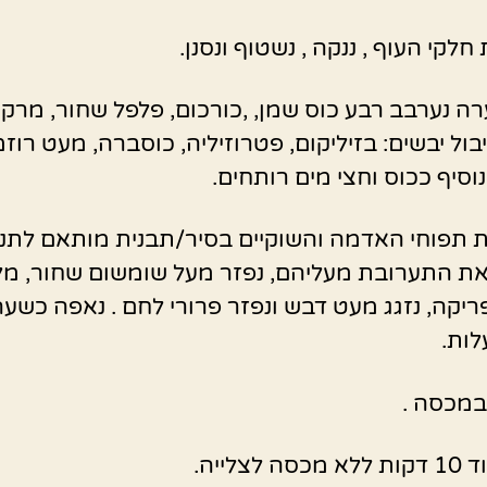
חלקי העוף , ננקה , נשטוף ונסנן.
רה נערבב רבע כוס שמן, ,כורכום, פלפל שחור, מרק 
ול יבשים: בזיליקום, פטרוזיליה, כוסברה, מעט רוזמר
וסיף ככוס וחצי מים רותחים.
 תפוחי האדמה והשוקיים בסיר/תבנית מותאם לתנו
את התערובת מעליהם, נפזר מעל שומשום שחור, מל
יקה, נזגג מעט דבש ונפזר פרורי לחם . נאפה כשע
במכסה .
 לצלייה.