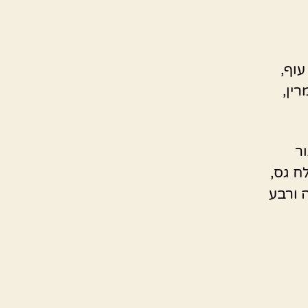
עוף,
ין,
ר
ח גס,
ה ורבע