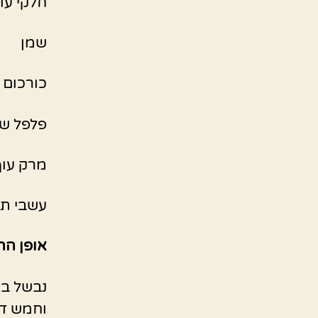
חלקי עוף
שמן
כורכום
פלפל ש
מרק עוף
עשבי תיב
אופן הה
נבשל במ
וחמש דק