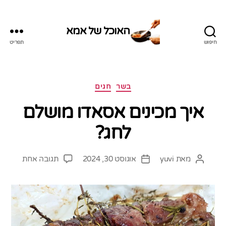
האוכל של אמא
חיפוש
תפריט
האוכל
של
אמא
קטגוריות
בשר
חגים
איך מכינים אסאדו מושלם
לחג?
על
מאת
yuvi
אוגוסט 30, 2024
תגובה אחת
המחבר
תאריך
איך
הפוסט
פוסט
מכינים
אסאדו
מושלם
לחג?