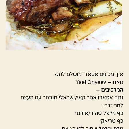
איך מכינים אסאדו מושלם לחג?
מאת – Yael Oriyaev
המרכיבים –
נתח אסאדו אמריקאי/ישראלי מובחר עם העצם
למרינדה:
כף מייפל טהור/אורגני
כף טריאקי
מלח ופלפל שחור לפי הטעם