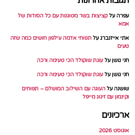
תגובות אחרונות
עפרה
על
קציצות בשר מטוגנות עם כל הסודות של
אמא
אתי אייזנברג
על
תפוחי אדמה עילפון חושים כמה שזה
טעים
חני גושן
על
עוגת שוקולד הכי טעימה ורכה
חני גושן
על
עוגת שוקולד הכי טעימה ורכה
שושנה
על
העוגה עם השילוב המושלם – תפוחים
וקינמון עם זיגוג מייפל
ארכיונים
אוגוסט 2026