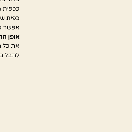
ככפית 
כפית שמן
אפשר גם
אופן הה
את כל ה
לתבל בת