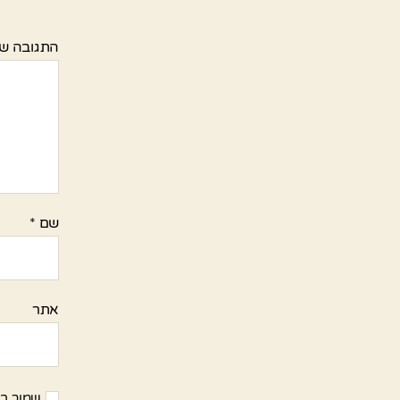
התגובה ש
שם
*
אתר
שמור בד