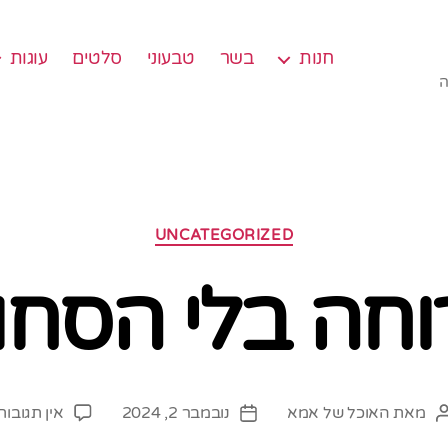
חנות
בשר
טבעוני
סלטים
עוגות
ה
קטגוריות
UNCATEGORIZED
וחה בלי הסחו
מאת
האוכל של אמא
נובמבר 2, 2024
אין תגובות
המחבר
תאריך
הפוסט
פוסט