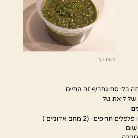
ליאת טל
חה בלי סחוגחריף זה החיים
של ליאת טל
ים
–
לים חריפים- (2 מהם אדומים )
סברה