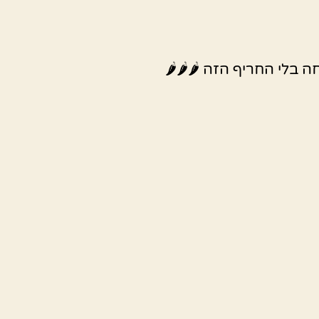
ה בלי החריף הזה 🌶🌶🌶