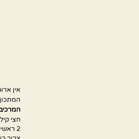
אין ארו
המתכון 
המרכיב
חצי קילו פלפ
2 ראשי שום
צרור כו