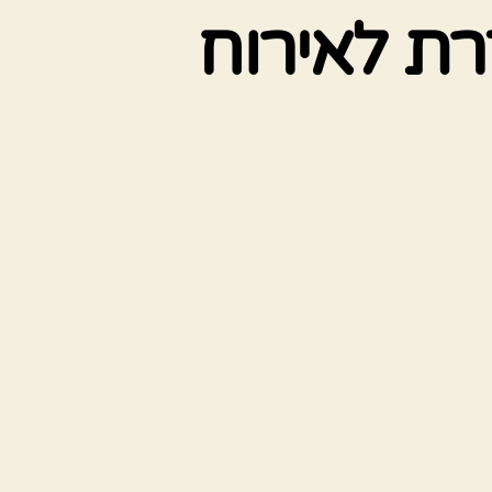
רת לאירוח
דה
ה
ת
וח