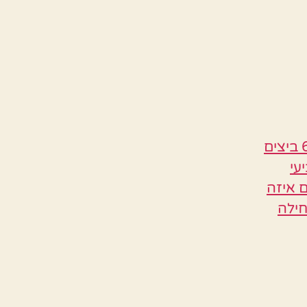
Bichachi המרכיבים – חבילת פסטה (איזה סוג שאוהבים) 6 ביצים
 מעט שמן בצל מטוגן 2 גביעי
 איזה
חילה