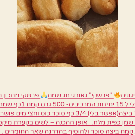
ונים
"פרשקי" גאורגי חג שמח
פרשקי מתכון חנ
קונאשוילי ל 15 יחידות המרכיבים- 500 גרם ק
יבשים 1 ביצה(אפשר בלי) 3/4 כף סוכר כוס וחצי מים פוש
וס שמן כפית מלח. אופן ההכנה – לשים בקערת מיקס
קמח ביצה סוכר ולהוסיף בהדרגה שאר החומרים . 