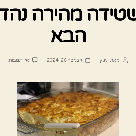
שטידה מהירה נהד
הבא
על
מאת
yuvi
דצמבר 26, 2024
אין תגובות
המחבר
תאריך
כך
הפוסט
פוסט
תכינו
פשטי
מהיר
נהדר
לאיר
הבא