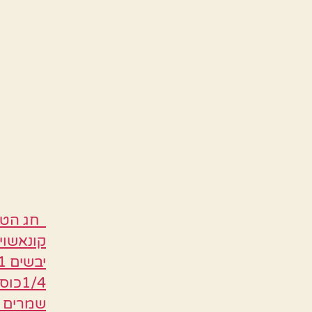
חג הטיג
1/4כ
שמרים ,