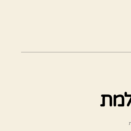
למת
על
ת
מתכון