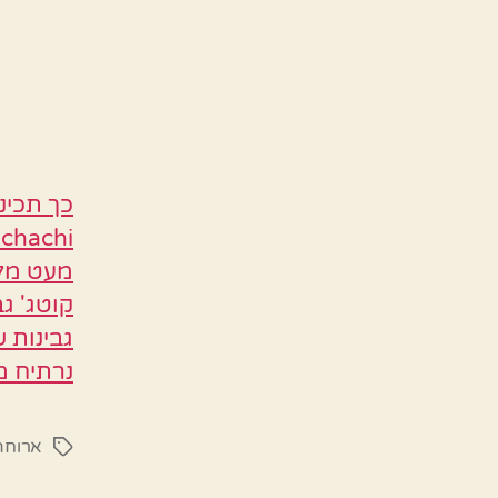
קוטג' ג
גבינות 
נרתיח מ
ארוחה
תגיות