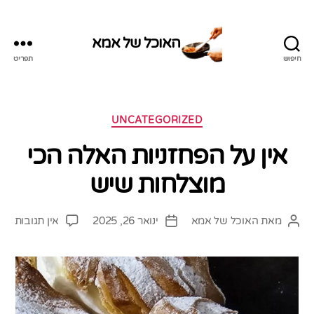
האוכל של אמא
חיפוש
תפריט
האוכל
של
אמא
קטגוריות
UNCATEGORIZED
אין על הפחזניות האלה הכי
מוצלחות שיש
על
מאת
האוכל של אמא
ינואר 26, 2025
אין תגובות
המחבר
תאריך
אין
הפוסט
פוסט
על
הפחז
האל
הכי
מוצ