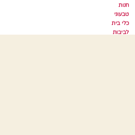
חנות
טבעוני
כלי בית
לביבות
סלטים
עוגות
עוגות גבינה
עוגות פרווה
עוגות שוקולד
עוגות שיש
עוגות שמרים
עוגיות
עוף
צמחוני
קציצות