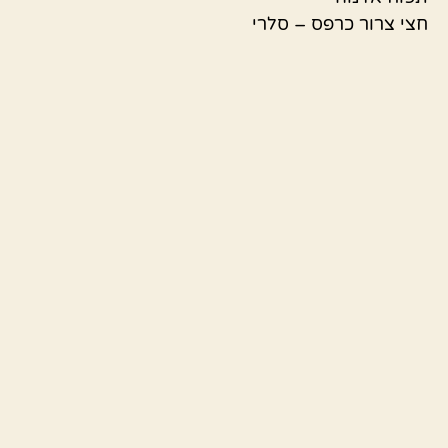
חצי צרור כרפס – סלרי