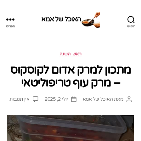
האוכל של אמא
חיפוש
תפריט
האוכל
של
אמא
קטגוריות
ראש השנה
מתכון למרק אדום לקוסקוס
– מרק עוף טריפוליטאי
על
מאת
האוכל של אמא
יולי 2, 2025
אין תגובות
המחבר
תאריך
מתכון
הפוסט
פוסט
למרק
אדום
לקוסק
–
מרק