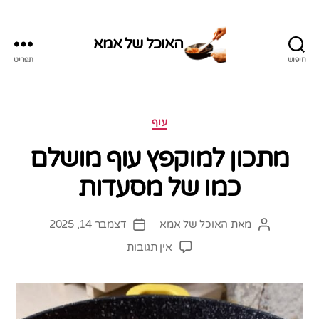
האוכל של אמא
חיפוש
תפריט
האוכל
של
אמא
קטגוריות
עוף
מתכון למוקפץ עוף מושלם
כמו של מסעדות
מאת
האוכל של אמא
דצמבר 14, 2025
המחבר
תאריך
הפוסט
פוסט
על
אין תגובות
מתכון
למוקפץ
עוף
מושלם