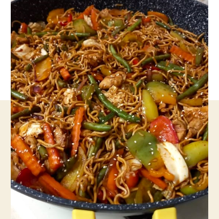
כמו
של
מסעדות