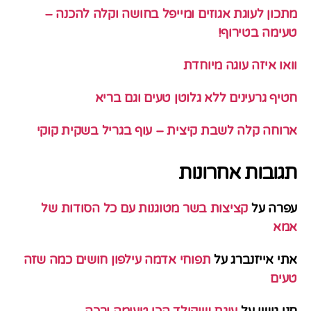
מתכון לעוגת אגוזים ומייפל בחושה וקלה להכנה –
טעימה בטירוף!
וואו איזה עוגה מיוחדת
חטיף גרעינים ללא גלוטן טעים וגם בריא
ארוחה קלה לשבת קיצית – עוף בגריל בשקית קוקי
תגובות אחרונות
עפרה
על
קציצות בשר מטוגנות עם כל הסודות של
אמא
אתי אייזנברג
על
תפוחי אדמה עילפון חושים כמה שזה
טעים
חני גושן
על
עוגת שוקולד הכי טעימה ורכה