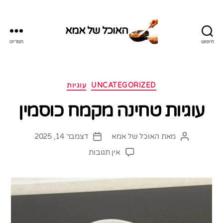
האוכל של אמא
חיפוש
תפריט
האוכל
של
אמא
קטגוריות
UNCATEGORIZED
עוגיות
עוגיות טחינה מקמח כוסמין
מאת
האוכל של אמא
דצמבר 14, 2025
המחבר
תאריך
הפוסט
פוסט
על
אין תגובות
עוגיות
טחינה
מקמח
כוסמין