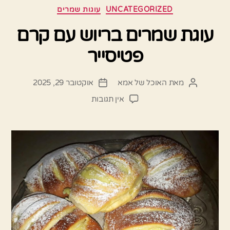
קטגוריות
UNCATEGORIZED
עוגות שמרים
עוגת שמרים בריוש עם קרם
פטיסייר
מאת
האוכל של אמא
אוקטובר 29, 2025
המחבר
תאריך
הפוסט
פוסט
על
אין תגובות
עוגת
שמרים
בריוש
עם
קרם
פטיסייר