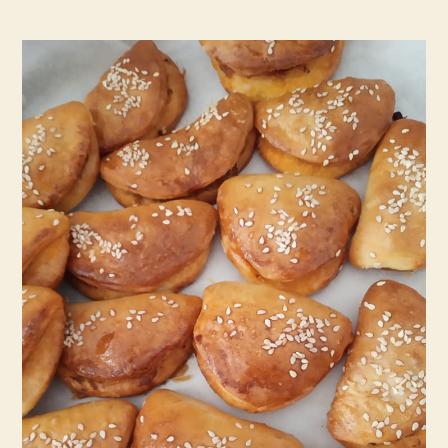
שמרים
אחד
–
והמון
שימושים
למאפים
שונים