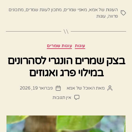
העוגות של אמא
,
מאפי שמרים
,
מתכון לעוגת שמרים
,
מתכונים
תגיות
פרווה
,
עוגות
קטגוריות
עוגות
עוגות שמרים
בצק שמרים הונגרי לסהרונים
במילוי פרג ואגוזים
מאת
האוכל של אמא
פברואר 19, 2026
המחבר
תאריך
הפוסט
פוסט
על
אין תגובות
בצק
שמרים
הונגרי
לסהרונים
במילוי