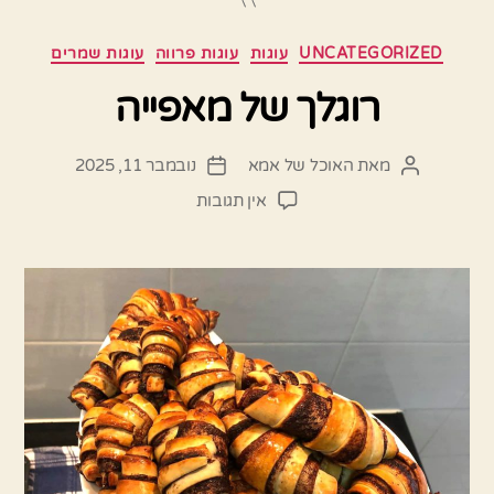
קטגוריות
UNCATEGORIZED
עוגות
עוגות פרווה
עוגות שמרים
רוגלך של מאפייה
מאת
האוכל של אמא
נובמבר 11, 2025
המחבר
תאריך
הפוסט
פוסט
על
אין תגובות
רוגלך
של
מאפייה