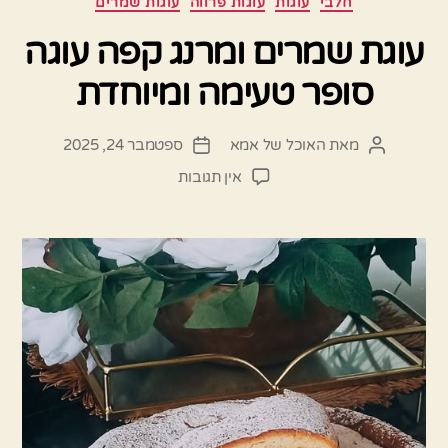
חלבי
עוגות
עוגות פרווה
עוגות שמרים
עוגת שמרים ומרנג קפה עוגה
סופר טעימה ומיוחדת
מאת
האוכל של אמא
ספטמבר 24, 2025
המחבר
תאריך
הפוסט
פוסט
על
אין תגובות
עוגת
שמרים
ומרנג
קפה
עוגה
סופר
טעימה
ומיוחדת