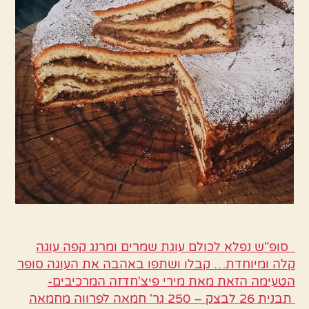
סופ"ש נפלא לכולם עוגת שמרים ומרנג קפה עוגה
קלה ומיוחדת… קבלו ושתפו באהבה את העוגה סופר
הטעימה הזאת מאת מירי פיצ'חדזה המרכיבים-
תבנית 26 לבצק – 250 גר' חמאה לפרווה מחמאה