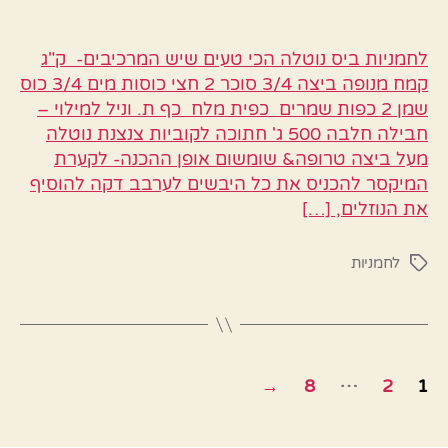
לחמניות ביס נוטלה הכי טעים שיש המרכיבים- ק"ג
קמח מנופה ביצה 3/4 סוכר 2 חצי כוסות מים 3/4 כוס
שמן 2 כפות שמרים כפית מלח כף ת. וניל למילוי –
חבילה חלבה 500 ג' חתוכה לקוביות צנצנת נוטלה
מעל ביצה טרופה& שומשום אופן ההכנה- לקערת
המיקסר להכניס את כל היבשים לערבב דקה להוסיף
את הנוזלים, […]
לחמניות
תגיות
Posts
…
→
8
2
1
pagination