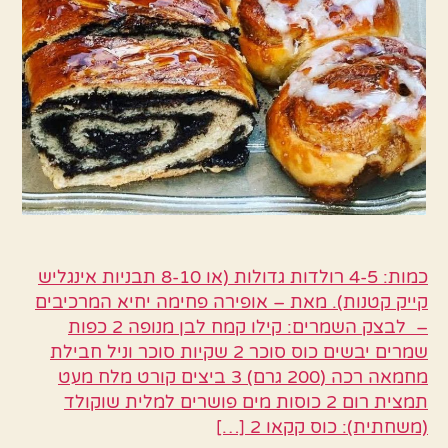
כמות: 4-5 רולדות גדולות (או 8-10 תבניות אינגליש
קייק קטנות). מאת – ‏אופירה פחימה יחיא‏ המרכיבים
– לבצק השמרים: קילו קמח לבן מנופה 2 כפות
שמרים יבשים כוס סוכר 2 שקיות סוכר וניל חבילת
מחמאה רכה (200 גרם) 3 ביצים קורט מלח מעט
תמצית רום 2 כוסות מים פושרים למלית שוקולד
(משחתית): כוס קקאו 2 […]