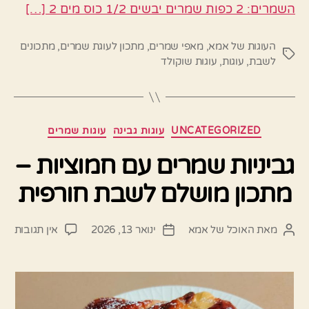
השמרים: 2 כפות שמרים יבשים 1/2 כוס מים 2 […]
העוגות של אמא
,
מאפי שמרים
,
מתכון לעוגת שמרים
,
מתכונים
תגיות
לשבת
,
עוגות
,
עוגות שוקולד
קטגוריות
UNCATEGORIZED
עוגות גבינה
עוגות שמרים
גביניות שמרים עם חמוציות –
מתכון מושלם לשבת חורפית
על
מאת
האוכל של אמא
ינואר 13, 2026
אין תגובות
המחבר
תאריך
גבינ
הפוסט
פוסט
שמר
עם
חמוצ
–