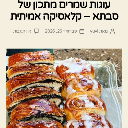
עוגות שמרים מתכון של
סבתא – קלאסיקה אמיתית
על
מאת
yuvi
פברואר 26, 2026
אין תגובות
המחבר
תאריך
עוגות
הפוסט
פוסט
שמרים
מתכון
של
סבתא
–
קלאסיק
אמיתית