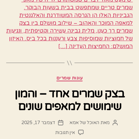
שמרים טריים שמתפשט בבית בשעות הבוקר.
הגביניות האלו הן הגרסה המשודרגת והאלגנטית
למאפה המוכר והאהוב – שילוב מושלם בין בצק
שמרים רך כענן, מלית גבינה עשירה וקטיפתית, ונגיעות
של חמוציות שמוסיפות צבע ורעננות בכל ביס. האיזון
המושלם: החמיצות העדינה […]
קטגוריות
עוגות שמרים
בצק שמרים אחד – והמון
שימושים למאפים שונים
מאת
האוכל של אמא
דצמבר 17, 2025
המחבר
תאריך
הפוסט
פוסט
על
אין תגובות
בצק