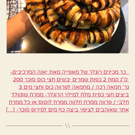
כך מכינים רוגלך של מאפייה מאת יאנה המרכיבים-
ק"ג קמח 2 כפות שמרים יבשים חצי כוס סוכר 200
גר' חמאה רכה / מחמאה לפרווה כוס וחצי מים 3
ביצים חצי כפית מלח למילוי הרוגלך- ממרח שוקולד
חלבי / פרווה ממרח חלווה ממרח לוטוס או כל ממרח
אחר שאוהבים לציפוי ביצה כף מים לסירופ סוכר- […]