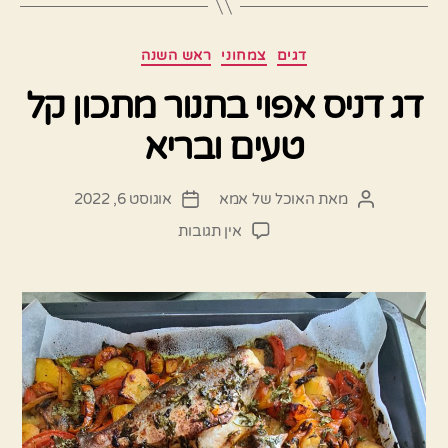
קטגוריות
דגים
צמחוני
ראש השנה
דג דניס אפוי בתנור מתכון קל
טעים ובריא
מאת
האוכל של אמא
אוגוסט 6, 2022
המחבר
תאריך
הפוסט
פוסט
על
אין תגובות
דג
דניס
אפוי
בתנור
מתכון
קל
טעים
ובריא