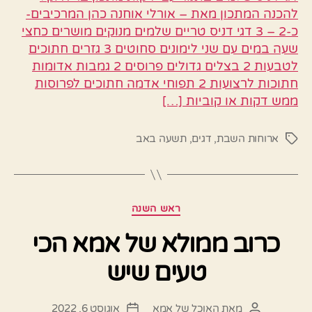
להכנה המתכון מאת – אורלי אוחנה כהן המרכיבים-
כ-2 – 3 דגי דניס טריים שלמים מנוקים מושרים כחצי
שעה במים עם שני לימונים סחוטים 3 גזרים חתוכים
לטבעות 2 בצלים גדולים פרוסים 2 גמבות אדומות
חתוכות לרצועות 2 תפוחי אדמה חתוכים לפרוסות
ממש דקות או קוביות […]
ארוחות השבת
,
דגים
,
תשעה באב
תגיות
קטגוריות
ראש השנה
כרוב ממולא של אמא הכי
טעים שיש
מאת
האוכל של אמא
אוגוסט 6, 2022
המחבר
תאריך