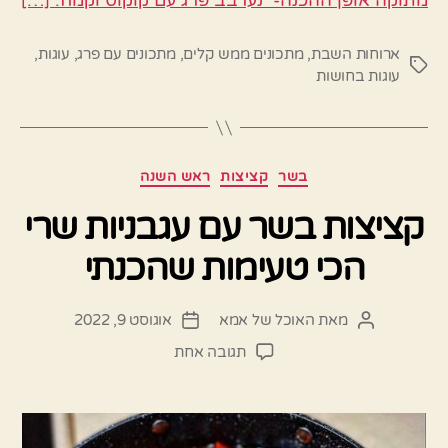
מתוקה אופן ההכנה- נערבב פרג עם קוקוס וקמח. […]
ארוחות השבת
,
מתכונים ממש קלים
,
מתכונים עם פרג
,
עוגות
,
תגיות
עוגות בחושות
קטגוריות
בשר
קציצות
ראש השנה
קציצות בשר עם עגבניות שרי
הכי טעימות שהכנתי
מאת
האוכל של אמא
אוגוסט 9, 2022
המחבר
תאריך
הפוסט
פוסט
על
תגובה אחת
קציצות
בשר
עם
עגבניות