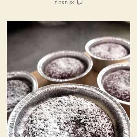
על
אין תגובות
סופלה
שוקולד