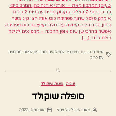
טעים) המתכון מאת – אורלי אוחנה כהן המרכיבים-
כרוב בינוני 2 בצלים בקבוק מחית עגבניות 2 כפות
א.מרק פלפל שחור פפריקה כוס אורז חצי ק"ג בשר
טחון פטרוזיליה קצוצה עלי סלרי קצוץ כורכום פפריקה
אפשר בהרט שן שום אופן ההכנה – מקפיאים ללילה
שלם כרוב […]
ארוחות השבת
,
מתכונים לממלואים
,
מתכונים לפסח
,
מתכונים
תגיות
עם כרוב
קטגוריות
עוגות
עוגות שוקולד
סופלה שוקולד
מאת
האוכל של אמא
אוגוסט 4, 2022
המחבר
תאריך
הפוסט
פוסט