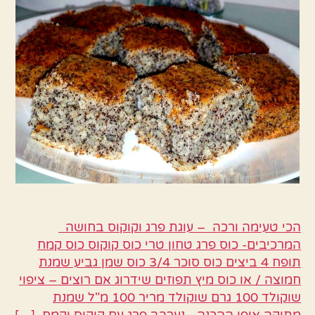
–
עוגת
פרג
וקוקוס
בחושה
הכי טעימה ורכה – עוגת פרג וקוקוס בחושה
המרכיבים- כוס פרג טחון טרי כוס קוקוס כוס קמח
תופח 4 ביצים כוס סוכר 3/4 כוס שמן גביע שמנת
חמוצה / או כוס מיץ תפוזים שידרוג אם רוצים – ציפוי
שוקולד 100 גרם שוקולד מריר 100 מ"ל שמנת