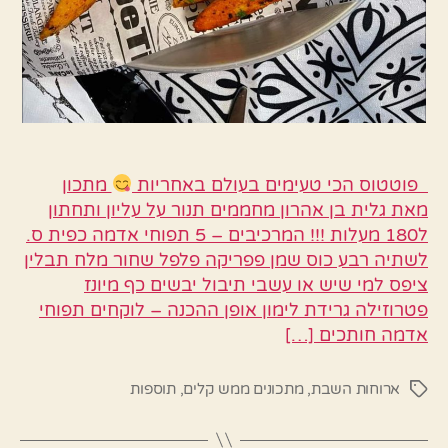
פוטטוס הכי טעימים בעולם באחריות
מתכון
מאת גלית בן אהרון מחממים תנור על עליון ותחתון
ל180 מעלות !!! המרכיבים – 5 תפוחי אדמה כפית ס.
לשתיה רבע כוס שמן פפריקה פלפל שחור מלח תבלין
ציפס למי שיש או עשבי תיבול יבשים כף מיונז
פטרוזילה גרידת לימון אופן ההכנה – לוקחים תפוחי
אדמה חותכים […]
ארוחות השבת
,
מתכונים ממש קלים
,
תוספות
תגיות