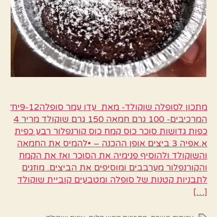
מתכון לסופלה שוקולד- מאת עדן עמר סופלה9-12יח׳
המרכיבים- 100 גרם חמאה 150 גרם שוקולד מריר 4
כפות גדושות סוכר כוס קמח כוס קורנפלור רבע כפית
א.אפיה 3 ביצים אופן ההכנה – •להמיס את החמאה
והשוקולד ולהוסיף פנימיה את הסוכר ואז את הקמח
והקורנפלור מערבבים ומוסיפים את הביצים. מוזגים
לתבניות קטנות של סופלה ומטבעים קוביית שוקולד
[…]