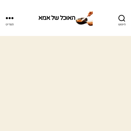
האוכל של אמא
חיפוש
תפריט
האוכל
של
אמא