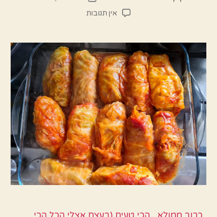
הפוסט
פוסט
על
אין תגובות
כרוב
ממולא
של
אמא
הכי
טעים
שיש
כרוב ממולא , הכי טעים (בעצם אצלי הכל הכי