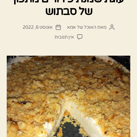
של סבתוש
מאת
האוכל של אמא
אוגוסט 6, 2022
המחבר
תאריך
הפוסט
פוסט
על
אין תגובות
עוגת
שמנת
פירורים
מתכון
של
סבתוש