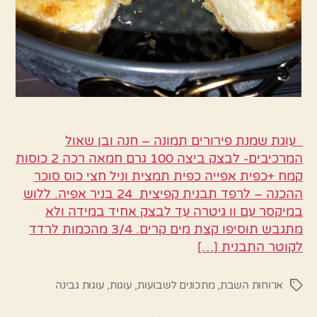
עוגת שמנת פירורים תמונה – חנה ובן שאול
המרכיבים- לבצק ביצה 100 גרם חמאה רכה 2 כוסות
קמח +כפית אפייה כפית תמצית וניל חצי כוס סוכר
ההכנה – לרפד תבנית קפיצית 24 בניר אפיה. ללוש
במיקסר עם וו גיטרה עד לבצק אחיד במידה ולא
מתגבש תוסיפו קצת מים קרים. 3/4 מהכמות לרדד
לקוטר התבנית […]
ארוחות השבת
,
מתכונים לשבועות
,
עוגות
,
עוגות גבינה
תגיות