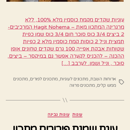
עוגיות שקדים מקמח כוסמין מלא 100%, ללא
מרגרינה המתכון מאת – Hagit Nohema המרכיבים-
2 ביצים 3/4 כוס סוכר חום 3/4 כוס שמן כפית
תמצית וניל 2 כוסות קמח כוסמין מלא 2 כפיות
שטוחות אבקת אפייה 100 גרם שקדים טחונים אופן
ההכנה – להכניס לקערה אפשר גם במיקסר – ביצים,
סוכר , וניל ושמן. לערבב […]
ארוחות השבת
,
מתכונים לעוגיות
,
מתכונים לפורים
,
מתכונים
תגיות
ממש קלים
,
מתכונים פרווה
קטגוריות
עוגות
עוגות גבינה
עוגת שמנת פירורים מתכון