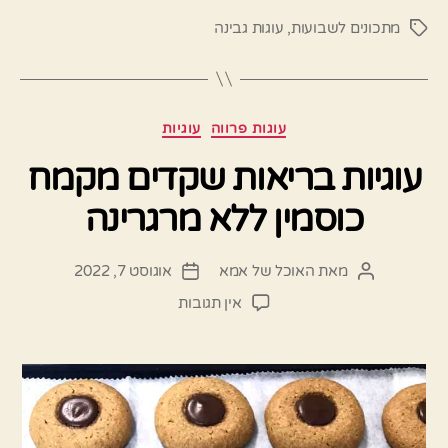
מתכונים לשבועות
,
עוגות גבינה
תגיות
קטגוריות
עוגות פרווה
עוגיות
עוגיות בריאות שקדים מקמח
כוסמין ללא מרגרינה
מאת
האוכל של אמא
אוגוסט 7, 2022
המחבר
תאריך
הפוסט
פוסט
על
אין תגובות
עוגיות
בריאות
שקדים
מקמח
כוסמין
ללא