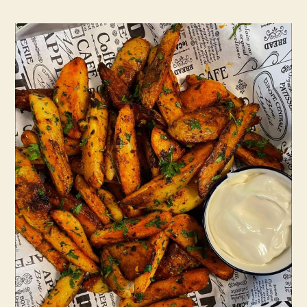
הכי
טעימים
שיש