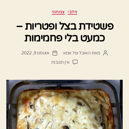
קטגוריות
חלבי
צמחוני
פשטידת בצל ופטריות –
כמעט בלי פחמימות
מאת
האוכל של אמא
אוגוסט 9, 2022
המחבר
תאריך
הפוסט
פוסט
על
אין תגובות
פשטידת
בצל
ופטריות
–
כמעט
בלי
פחמימות