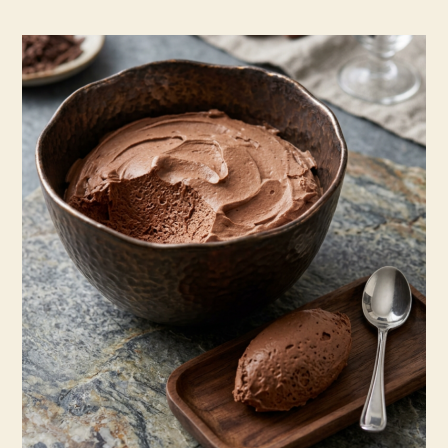
שוקולד
טבעוני
מפתיע
וטעים