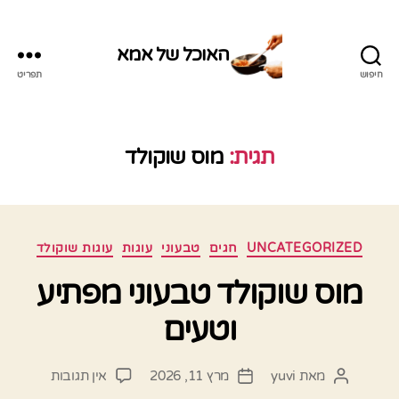
האוכל של אמא
חיפוש
תפריט
האוכל
של
אמא
תגית:
מוס שוקולד
קטגוריות
UNCATEGORIZED
חגים
טבעוני
עוגות
עוגות שוקולד
מוס שוקולד טבעוני מפתיע
וטעים
על
מאת
yuvi
מרץ 11, 2026
אין תגובות
המחבר
תאריך
מוס
הפוסט
פוסט