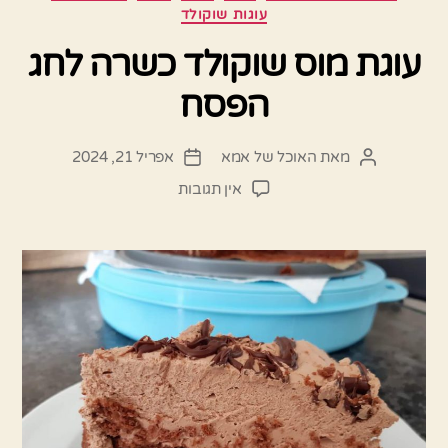
עוגות שוקולד
עוגת מוס שוקולד כשרה לחג
הפסח
מאת
האוכל של אמא
אפריל 21, 2024
המחבר
תאריך
הפוסט
פוסט
על
אין תגובות
עוגת
מוס
שוקולד
כשרה
לחג
הפסח