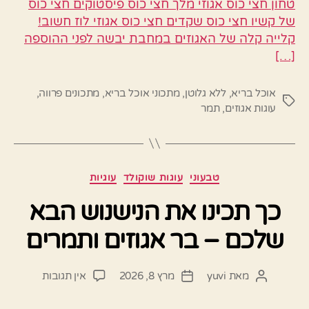
טחון חצי כוס אגוזי מלך חצי כוס פיסטוקים חצי כוס
של קשיו חצי כוס שקדים חצי כוס אגוזי לוז חשוב!
קלייה קלה של האגוזים במחבת יבשה לפני ההוספה
[…]
אוכל בריא
,
ללא גלוטן
,
מתכוני אוכל בריא
,
מתכונים פרווה
,
תגיות
עוגות אגוזים
,
תמר
קטגוריות
טבעוני
עוגות שוקולד
עוגיות
כך תכינו את הנישנוש הבא
שלכם – בר אגוזים ותמרים
על
מאת
yuvi
מרץ 8, 2026
אין תגובות
המחבר
תאריך
כך
הפוסט
פוסט
תכינו