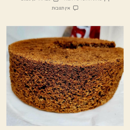
הפוסט
פוסט
על
אין תגובות
עוגת
אגוזים
קוקוס
ושוקולד
נוסטלגית
רכה
ואוורירית