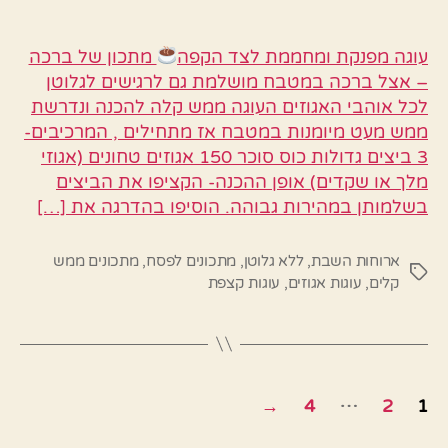
עוגה מפנקת ומחממת לצד הקפה
מתכון של ברכה
– אצל ברכה במטבח מושלמת גם לרגישים לגלוטן
לכל אוהבי האגוזים העוגה ממש קלה להכנה ונדרשת
ממש מעט מיומנות במטבח אז מתחילים , המרכיבים-
3 ביצים גדולות כוס סוכר 150 אגוזים טחונים (אגוזי
מלך או שקדים) אופן ההכנה- הקציפו את הביצים
בשלמותן במהירות גבוהה. הוסיפו בהדרגה את […]
ארוחות השבת
,
ללא גלוטן
,
מתכונים לפסח
,
מתכונים ממש
תגיות
קלים
,
עוגות אגוזים
,
עוגות קצפת
Posts
…
→
4
2
1
pagination