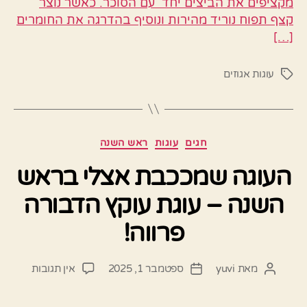
מקציפים את הביצים יחד עם הסוכר. כאשר נוצר
קצף תפוח נוריד מהירות ונוסיף בהדרגה את החומרים
[…]
עוגות אגוזים
תגיות
קטגוריות
חגים
עוגות
ראש השנה
העוגה שמככבת אצלי בראש
השנה – עוגת עוקץ הדבורה
פרווה!
על
מאת
yuvi
ספטמבר 1, 2025
אין תגובות
המחבר
תאריך
העוגה
הפוסט
פוסט
שמככב