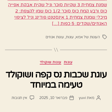
שמנת צמחית 3 שקיות סוכר וניל שקית אבקת אפייה
כוס ורבע קמח כוס סוכר 1/2 כוס שמן לקצפת: 2
מיכלי שמנת צמחית 1 אינסטנט פודינג וניל לציפוי
האגוזים/שקדים: 5 כפות […]
העוגות של אמא
,
עוגות
,
עוגות אגוזים
תגיות
קטגוריות
עוגות
עוגות שוקולד
עוגת שכבות נס קפה ושוקולד
טעימה במיוחד
על
מאת
yuvi
פברואר 10, 2025
אין תגובות
המחבר
תאריך
עוגת
הפוסט
פוסט
שכבות