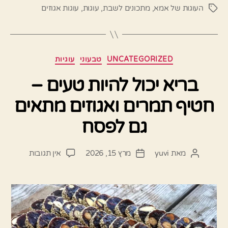
העוגות של אמא
,
מתכונים לשבת
,
עוגות
,
עוגות אגוזים
תגיות
קטגוריות
UNCATEGORIZED
טבעוני
עוגיות
בריא יכול להיות טעים –
חטיף תמרים ואגוזים מתאים
גם לפסח
על
מאת
yuvi
מרץ 15, 2026
אין תגובות
המחבר
תאריך
בריא
הפוסט
פוסט
יכול
להיות
טעים
–
חטיף