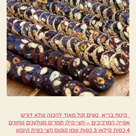
תמרים
ואגוזים
מתאים
גם
לפסח
קינוח בריא, טעים וקל מאוד להכנה שלא דורש
אפייה המרכיבים – חצי קילו תמרים מגולענים טחונים
4 כפות סילאן 3 כפות שמן קוקוס חצי כפית קינמון