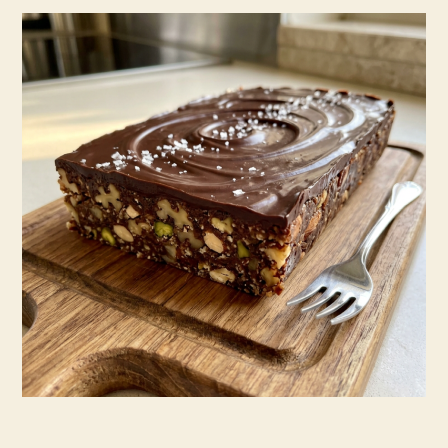
את
הנישנוש
הבא
שלכם
–
בר
אגוזים
ותמרים