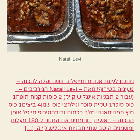
Natali Levi
מתכון לעוגת אגוזים ומייפל בחושה וקלה להכנה –
טעימה בטירוף! מאת – Natali Levi המרכיבים –
(עבור 2 תבניות אינגליש קייק) 2 כוסות קמח תופח1
כוס סוכר1 שקית סוכר ונילחצי כוס שמן4 ביצים1 כוס
מיץ תפוזיםאגוזי מלך בכמות נדיבהסירופ מייפל אופן
ההכנה – ראשית, מחממים את התנור ל-180 מעלות
ומשמנים היטב שתי תבניות אינגליש קייק. […]