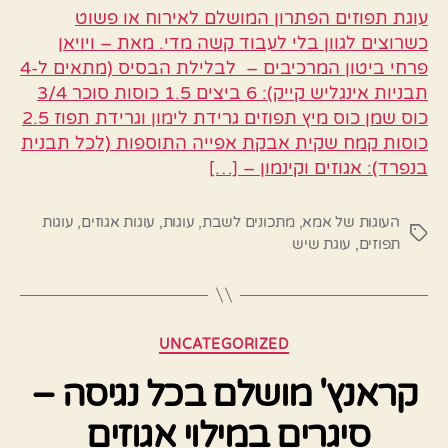
עוגת תפוזים הפתרון המושלם לאירוח או פשוט
כשרוצים לגוון בלי לעבוד קשה מדי. מאת – ויויאן
פרחי ביטון המרכיבים – לבלילת הבסיס (מתאים ל-4
תבניות אינגליש קייק): 6 ביצים 1.5 כוסות סוכר 3/4
כוס שמן כוס מיץ תפוזים גרידת לימון וגרידת תפוז 2.5
כוסות קמח שקית אבקת אפייה התוספות (לכל תבנית
בנפרד): אגוזים וקינמון – […]
העוגות של אמא
,
מתכונים לשבת
,
עוגות
,
עוגות אגוזים
,
עוגות
תגיות
תפוזים
,
עוגת שיש
קטגוריות
UNCATEGORIZED
קראנץ' מושלם בכל נגיסה –
סיגרים במילוי אגוזים