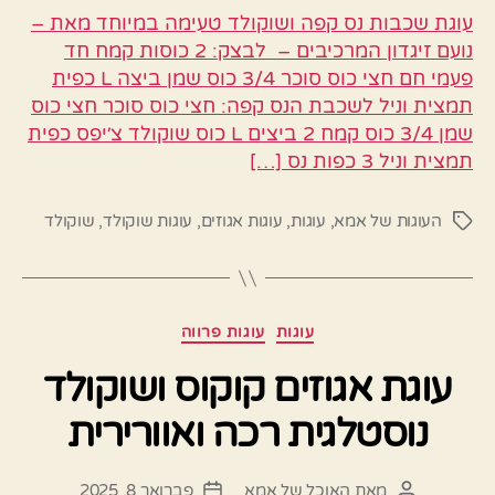
עוגת שכבות נס קפה ושוקולד טעימה במיוחד מאת –
נועם זיגדון המרכיבים – לבצק: 2 כוסות קמח חד
פעמי חם חצי כוס סוכר 3/4 כוס שמן ביצה L כפית
תמצית וניל לשכבת הנס קפה: חצי כוס סוכר חצי כוס
שמן 3/4 כוס קמח 2 ביצים L כוס שוקולד צ׳יפס כפית
תמצית וניל 3 כפות נס […]
העוגות של אמא
,
עוגות
,
עוגות אגוזים
,
עוגות שוקולד
,
שוקולד
תגיות
קטגוריות
עוגות
עוגות פרווה
עוגת אגוזים קוקוס ושוקולד
נוסטלגית רכה ואוורירית
מאת
האוכל של אמא
פברואר 8, 2025
המחבר
תאריך