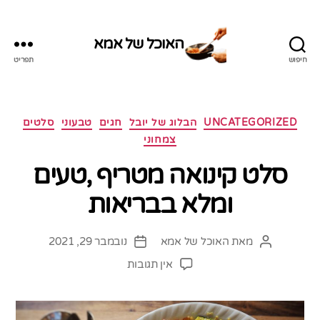
האוכל של אמא
חיפוש
תפריט
האוכל
של
אמא
קטגוריות
UNCATEGORIZED
הבלוג של יובל
חגים
טבעוני
סלטים
צמחוני
סלט קינואה מטריף ,טעים
ומלא בבריאות
מאת
האוכל של אמא
נובמבר 29, 2021
המחבר
תאריך
הפוסט
פוסט
על
אין תגובות
סלט
קינואה
מטריף