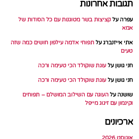
תגובות אחרונות
עפרה
על
קציצות בשר מטוגנות עם כל הסודות של
אמא
אתי אייזנברג
על
תפוחי אדמה עילפון חושים כמה שזה
טעים
חני גושן
על
עוגת שוקולד הכי טעימה ורכה
חני גושן
על
עוגת שוקולד הכי טעימה ורכה
שושנה
על
העוגה עם השילוב המושלם – תפוחים
וקינמון עם זיגוג מייפל
ארכיונים
אוגוסט 2026