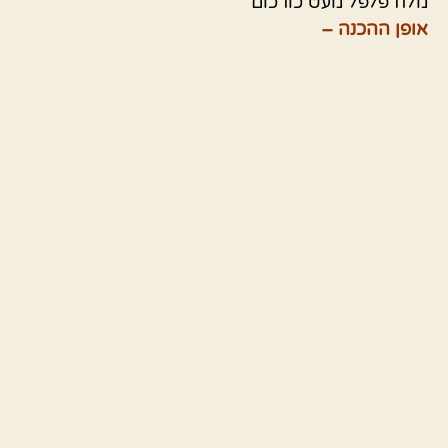
מלח פלפל מעט כורכום
אופן ההכנה –