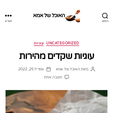
האוכל של אמא
חיפוש
תפריט
האוכל
של
אמא
קטגוריות
UNCATEGORIZED
עוגיות
עוגיות שקדים מהירות
מאת
האוכל של אמא
אפריל 25, 2022
המחבר
תאריך
הפוסט
פוסט
על
תגובה אחת
עוגיות
שקדים
מהירות