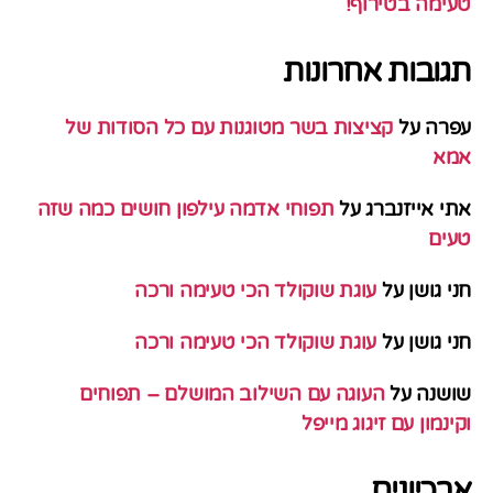
טעימה בטירוף!
תגובות אחרונות
עפרה
על
קציצות בשר מטוגנות עם כל הסודות של
אמא
אתי אייזנברג
על
תפוחי אדמה עילפון חושים כמה שזה
טעים
חני גושן
על
עוגת שוקולד הכי טעימה ורכה
חני גושן
על
עוגת שוקולד הכי טעימה ורכה
שושנה
על
העוגה עם השילוב המושלם – תפוחים
וקינמון עם זיגוג מייפל
ארכיונים