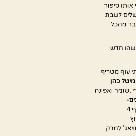
 אותו סיפור
לים לשבת
בר מהכל
שהו חדש
י עוף מטריף
מיטל כהן
י ,שומר ואפונה
ם-
 4
ץ
ויאג' למרק