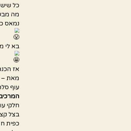
כל שישי
מה מבש
נמאס כ
בא לי מ
אז הכנת
מאת –
עוף סלר
המרכיבי
חלקי עוף
בצל קצו
כפית חו