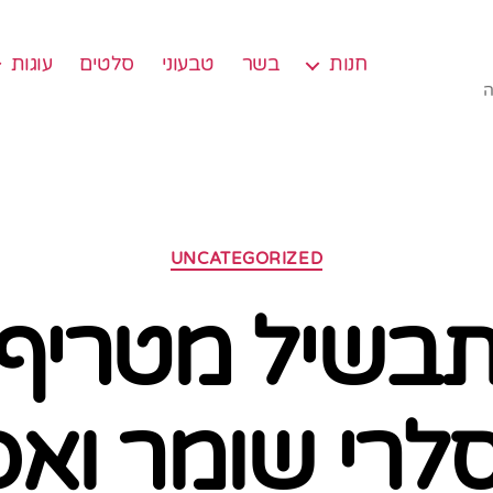
חנות
בשר
טבעוני
סלטים
עוגות
ה
קטגוריות
UNCATEGORIZED
תבשיל מטריף 
לרי שומר ואפ