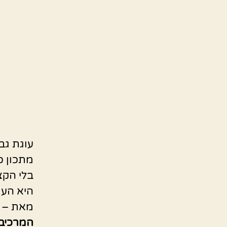
עוגת גב
מתכון כל
בלי הקצפ
היא העו
מאת – צי
המרכיבי