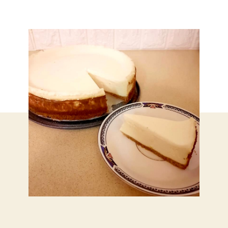
ג
ב
מ