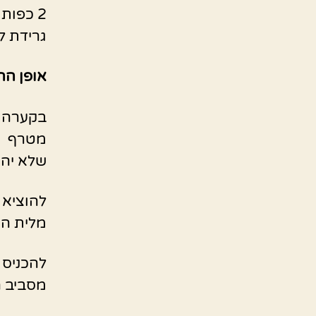
2 כפות קמח רגיל
גרידת ל
אופן הה
בקערה ב
מטרף
שלא יהיו
מלית הג
מסביב ה