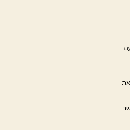
עם
וך את
ות עד אשר