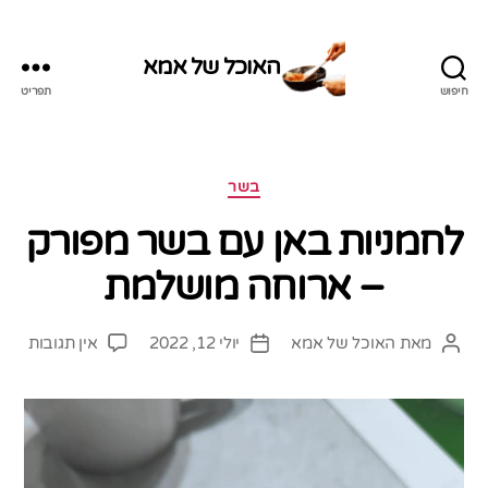
האוכל של אמא
חיפוש
תפריט
האוכל
של
אמא
קטגוריות
בשר
לחמניות באן עם בשר מפורק
– ארוחה מושלמת
על
מאת
האוכל של אמא
יולי 12, 2022
אין תגובות
המחבר
תאריך
לחמנ
הפוסט
פוסט
באן
עם
בשר
מפור
–