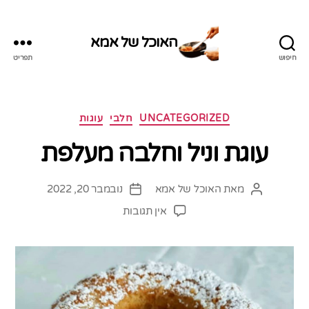
האוכל של אמא
חיפוש
תפריט
האוכל
של
אמא
קטגוריות
UNCATEGORIZED
חלבי
עוגות
עוגת וניל וחלבה מעלפת
מאת
האוכל של אמא
נובמבר 20, 2022
המחבר
תאריך
הפוסט
פוסט
על
אין תגובות
עוגת
וניל
וחלבה
מעלפת