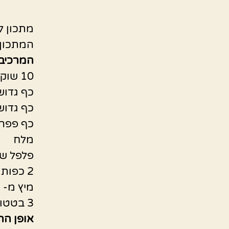
מתכון ל
המתכון
המרכיבי
10 שוקיים
כף גדוש
כף גדוש
כף פפר
מלח
פלפל ש
2 כפות גדושות אבקת מרק בצל
מיץ מ- 2 תפוזים
3 בטטות פרוסות לעיגולים רחבים
אופן הה