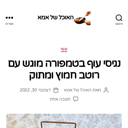
האוכל של אמא
חיפוש
תפריט
האוכל
של
אמא
קטגוריות
עוף
נגיסי עוף בטמפורה מוגש עם
רוטב חמוץ ומתוק
מאת
האוכל של אמא
דצמבר 30, 2022
המחבר
תאריך
הפוסט
פוסט
על
תגובה אחת
נגיסי
עוף
בטמפורה
מוגש