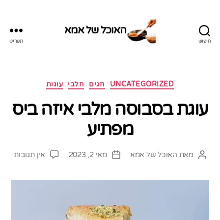
האוכל של אמא
חיפוש
תפריט
האוכל
של
אמא
קטגוריות
UNCATEGORIZED
חגים
חלבי
עוגות
עוגת בסבוסה מלבי איזה ביס
מפתיע
על
מאת
האוכל של אמא
מאי 2, 2023
אין תגובות
המחבר
תאריך
עוגת
הפוסט
פוסט
בסבו
מלבי
איזה
ביס
מפתי