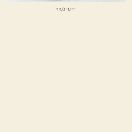
ירדנה ג'נאח