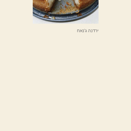
ירדנה ג'נאח