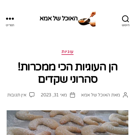
האוכל של אמא
חיפוש
תפריט
האוכל
של
אמא
קטגוריות
עוגיות
הן העוגיות הכי ממכרות!
סהרוני שקדים
על
מאת
האוכל של אמא
מאי 31, 2023
אין תגובות
המחבר
תאריך
הן
הפוסט
פוסט
העוג
הכי
ממכר
סהרו
שקד