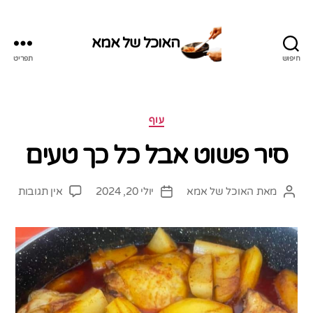
האוכל של אמא
חיפוש
תפריט
האוכל
של
אמא
קטגוריות
עוף
סיר פשוט אבל כל כך טעים
על
מאת
האוכל של אמא
יולי 20, 2024
אין תגובות
המחבר
תאריך
סיר
הפוסט
פוסט
פשוט
אבל
כל
כך
טעים