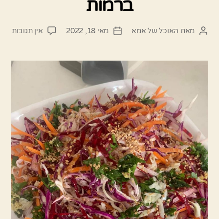
ברמות
על
מאת
האוכל של אמא
מאי 18, 2022
אין תגובות
המחבר
תאריך
סלט
הפוסט
פוסט
שורש
מדה
וטעי
ברמו