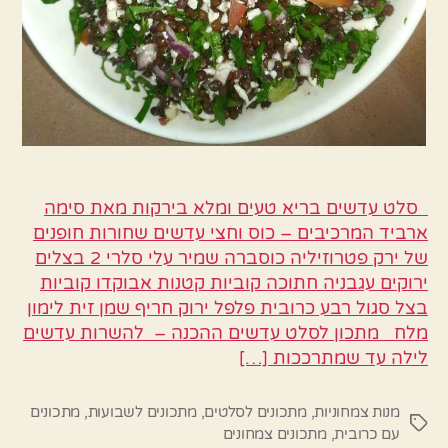
סלט עדשים בריא טעים ומלא בירקות מאת סימה
ארביד המרכיבים – כוס וחצי עדשים שחורות חופנים
של ירק פטרוזיליה כוסברה שמיר עלי סלרי 2 בצלים
ירוקים עגבניה חתוכה קוביות קטנות אבוקדו קוביות
בצל סגול רבע כרובית פלפל ירוק חריף שמן זית לימון
מלח מתכון לסלט עדשים ההכנה – להשרות עדשים
לילה עד שמתרככות […]
מנות צמחוניות
,
מתכונים לסלטים
,
מתכונים לשבועות
,
מתכונים
תגיות
עם כרובית
,
מתכונים צמחונים