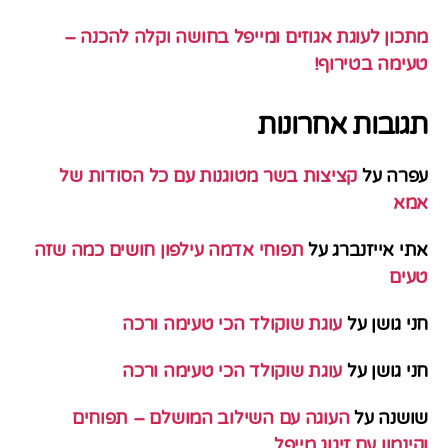
מתכון לעוגת אגוזים ומייפל בחושה וקלה להכנה –
טעימה בטירוף!
תגובות אחרונות
עפרה
על
קציצות בשר מטוגנות עם כל הסודות של
אמא
אתי אייזנברג
על
תפוחי אדמה עילפון חושים כמה שזה
טעים
חני גושן
על
עוגת שוקולד הכי טעימה ורכה
חני גושן
על
עוגת שוקולד הכי טעימה ורכה
שושנה
על
העוגה עם השילוב המושלם – תפוחים
וקינמון עם זיגוג מייפל