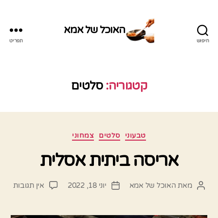
האוכל של אמא
חיפוש
תפריט
האוכל
של
אמא
קטגוריה:
סלטים
קטגוריות
טבעוני
סלטים
צמחוני
אריסה ביתית אסלית
על
מאת
האוכל של אמא
יוני 18, 2022
אין תגובות
המחבר
תאריך
אריס
הפוסט
פוסט
ביתי
אסלי