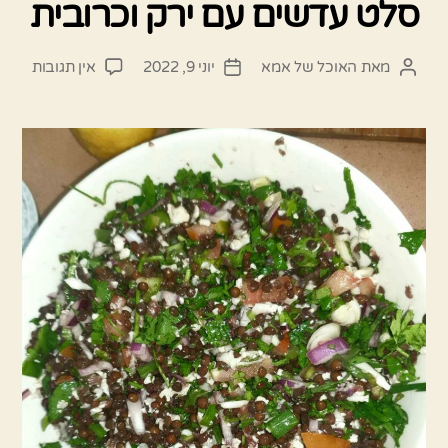
סלט עדשים עם ירק וכרובית
על
מאת
האוכל של אמא
יוני 9, 2022
אין תגובות
המחבר
תאריך
סלט
הפוסט
פוסט
עדשי
עם
ירק
וכרוב