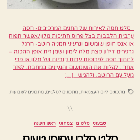
סלט חסה לאירוח של החגים המרכיבים- חסה
ערבית הלבבות בצל פרוס חתיכות מלון/אפשר תפוח
או אגס חופן שומשום וגרעיני חמניה רוטב- חרגל
גרגירים דיז'ון קצת מלח לימון ושמן זית אופן ההכנה –
לחתוך חסה לפרוסות עבות קוביות של מלון או פרי
אחר . לקלות את השומשום והגעינים במחבת. לפזר
מעל עם הרוטב. ולהגיש […]
מתכונים ליום העצמאות
,
מתכונים לסלטים
,
מתכונים לשבועות
תגיות
קטגוריות
טבעוני
סלטים
צמחוני
ראש השנה
סלט סלרי עסיסי טעים