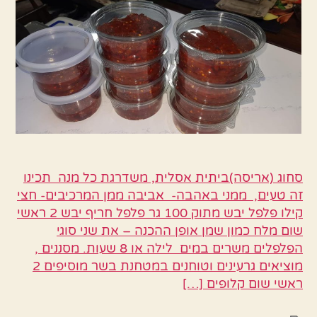
סחוג (אריסה)ביתית אסלית, משדרגת כל מנה תכינו
זה טעים, ממני באהבה- אביבה ממן המרכיבים- חצי
קילו פלפל יבש מתוק 100 גר פלפל חריף יבש 2 ראשי
שום מלח כמון שמן אופן ההכנה – את שני סוגי
הפלפלים משרים במים לילה או 8 שעות. מסננים ,
מוציאים גרעינים וטוחנים במטחנת בשר מוסיפים 2
ראשי שום קלופים […]