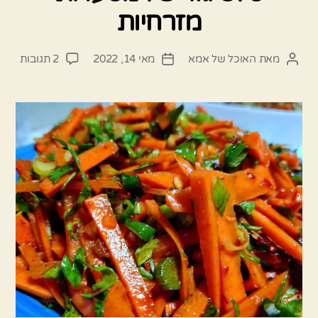
מזרחיות
על
מאת
האוכל של אמא
מאי 14, 2022
2 תגובות
המחבר
תאריך
סלט
הפוסט
פוסט
גזר
של
מסעד
מזרחי