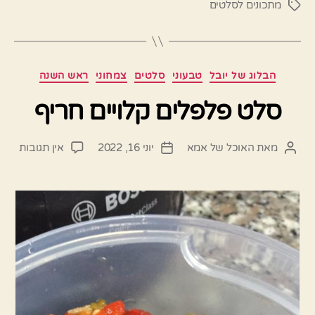
מתכונים לסלטים
תגיות
קטגוריות
הבלוג של יובל
טבעוני
סלטים
צמחוני
ראש השנה
סלט פלפלים קלויים חריף
על
מאת
האוכל של אמא
יוני 16, 2022
אין תגובות
המחבר
תאריך
סלט
הפוסט
פוסט
פלפל
קלויי
חריף