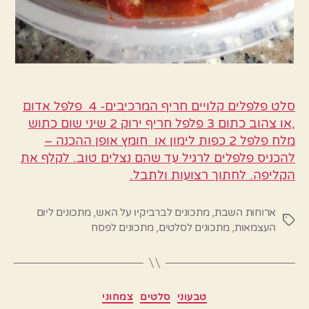
סלט פלפלים קלויים חריף המרכיבים- 4 פלפל אדום
,או צהוב כתום 3 פלפל חריף ירוק 2 שיני שום כתוש
מלח פלפל 2 כפות לימון או חומץ אופן ההכנה –
להכניס פלפלים לרגיל עד שהם נצלים טוב. לקלף את
הקליפה. לחתוך רצועות ולתבל.
ארוחות השבת
,
מתכונים לברביקיו על האש
,
מתכונים ליום
תגיות
העצמאות
,
מתכונים לסלטים
,
מתכונים לפסח
קטגוריות
טבעוני
סלטים
צמחוני