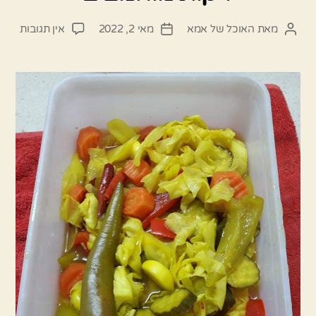
על
מאת
האוכל של אמא
מאי 2, 2022
אין תגובות
המחבר
תאריך
ירקות
הפוסט
פוסט
מוחמ