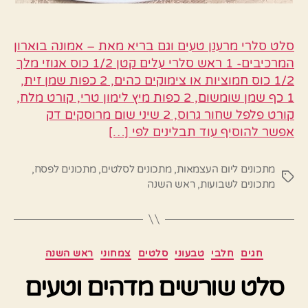
סלט סלרי מרענן טעים וגם בריא מאת – אמונה בוארון
המרכיבים- 1 ראש סלרי עלים קטן 1/2 כוס אגוזי מלך
1/2 כוס חמוציות או צימוקים כהים, 2 כפות שמן זית,
1 כף שמן שומשום, 2 כפות מיץ לימון טרי, קורט מלח,
קורט פלפל שחור גרוס, 2 שיני שום מרוסקים דק
אפשר להוסיף עוד תבלינים לפי […]
מתכונים ליום העצמאות
,
מתכונים לסלטים
,
מתכונים לפסח
,
תגיות
מתכונים לשבועות
,
ראש השנה
קטגוריות
חגים
חלבי
טבעוני
סלטים
צמחוני
ראש השנה
סלט שורשים מדהים וטעים