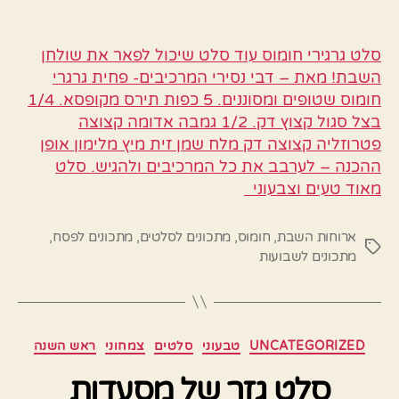
סלט גרגירי חומוס עוד סלט שיכול לפאר את שולחן
השבת! מאת – דבי נסירי המרכיבים- פחית גרגרי
חומוס שטופים ומסוננים. 5 כפות תירס מקופסא. 1/4
בצל סגול קצוץ דק. 1/2 גמבה אדומה קצוצה
פטרוזליה קצוצה דק מלח שמן זית מיץ מלימון אופן
ההכנה – לערבב את כל המרכיבים ולהגיש. סלט
מאוד טעים וצבעוני
ארוחות השבת
,
חומוס
,
מתכונים לסלטים
,
מתכונים לפסח
,
תגיות
מתכונים לשבועות
קטגוריות
UNCATEGORIZED
טבעוני
סלטים
צמחוני
ראש השנה
סלט גזר של מסעדות