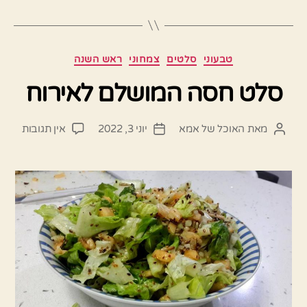
קטגוריות
טבעוני
סלטים
צמחוני
ראש השנה
סלט חסה המושלם לאירוח
על
מאת
האוכל של אמא
יוני 3, 2022
אין תגובות
המחבר
תאריך
סלט
הפוסט
פוסט
חסה
המוש
לאירו