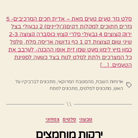
סלט גזר טעים טעים מאת – אדית חכים המרכיבים- 5
גזרים חתוכים למקלות דקים(ג'וליינים) 2 גבעולי בצל
ירוק קצוצים 4 גבעולי סלרי קצוץ כוסברה קצוצה 2-3
שיני שום קצוצות דק 1 כף גדושה אריסה מלח, פלפל
כמון מיץ לימון מעט שמן זית אופן ההכנה- לערבב את
כל המצרכים ולתת לסלט לנוח בצד כשעה לספיגת
הטעמים. […]
ארוחות השבת
,
מהמטבח המרוקאי
,
מתכונים לברביקיו על
תגיות
האש
,
מתכונים לסלטים
,
מתכונים לפסח
קטגוריות
טבעוני
סלטים
צמחוני
ירקות מוחמצים