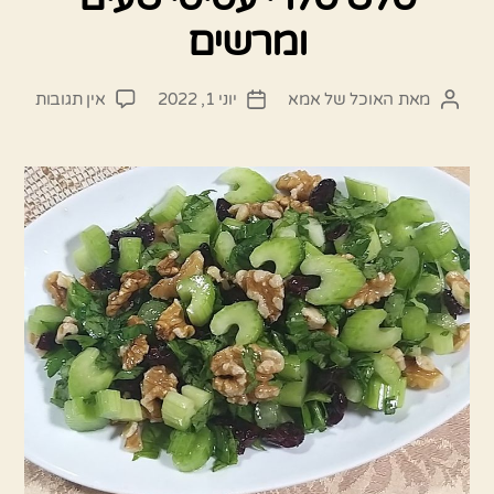
ומרשים
על
מאת
האוכל של אמא
יוני 1, 2022
אין תגובות
המחבר
תאריך
סלט
הפוסט
פוסט
סלרי
עסיסי
טעים
ומרשי