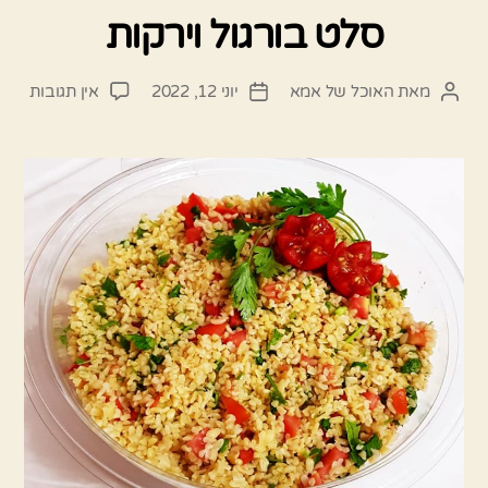
סלט בורגול וירקות
על
מאת
האוכל של אמא
יוני 12, 2022
אין תגובות
המחבר
תאריך
סלט
הפוסט
פוסט
בורגו
וירקו