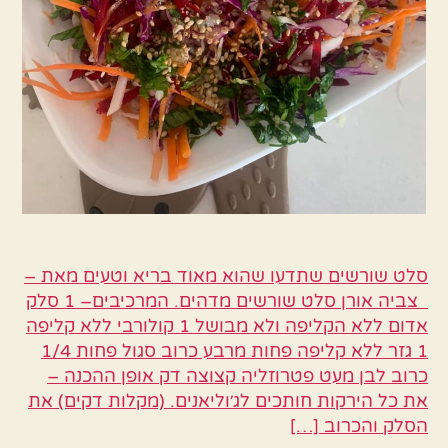
סלט שורשים שתדעו שהוא מאוד בריא וטעים מאת –
צביה אורן סלט שורשים מדהים. המרכיבים– 1 סלק
אדום ללא הקליפה ולא מבושל 1 קולורבי ללא קליפה
1 גזר ללא קליפה פחות מרבע כרוב סגול פחות 1/4
כרוב לבן מעט פטרוזליה קצוצה דק אופן ההכנה –
את כל הירקות חותכים לג׳וליאנים. (מקלות דקים) את
הסלק והכרוב […]