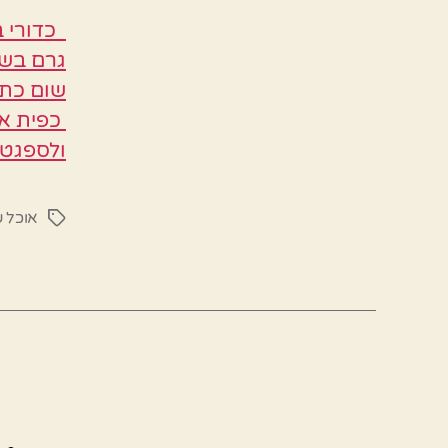
כפית אב
ולספגטי
אוכל ש
תגיות