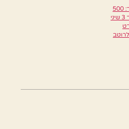
כדורי בשר ברוטב אדום עם ספגטי מרכיבים- לכדורי הבשר: 500
גרם בשר טחון 1 בצל מגורר תפוח אדמה קטן או גזר מגורר 3 שיני
הרט
לרוטב