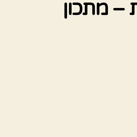
 – מתכון
ל
אפינס
חמניות
רד
בינות
תכון
ל
מהיר