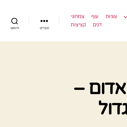
עוגיות
עוף
צמחוני
דגים
קציצות
תפריט
חיפוש
אדום –
דול