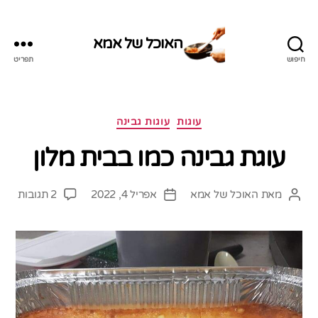
האוכל של אמא
חיפוש
תפריט
האוכל
של
אמא
קטגוריות
עוגות
עוגות גבינה
עוגת גבינה כמו בבית מלון
על
מאת
האוכל של אמא
אפריל 4, 2022
2 תגובות
המחבר
תאריך
עוגת
הפוסט
פוסט
גבינ
כמו
בבית
מלון