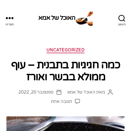
האוכל של אמא
חיפוש
תפריט
האוכל
של
אמא
קטגוריות
UNCATEGORIZED
כמה חגיגיות בתבנית – עוף
ממולא בבשר ואורז
מאת
האוכל של אמא
ספטמבר 20, 2022
המחבר
תאריך
הפוסט
פוסט
על
תגובה אחת
כמה
חגיגיות
בתבנית
–