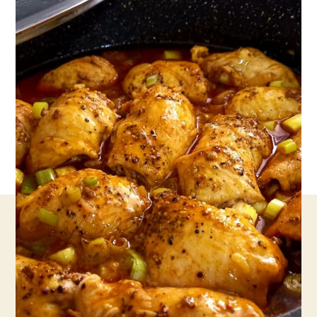
עוף
ממולא
בבשר
ואורז