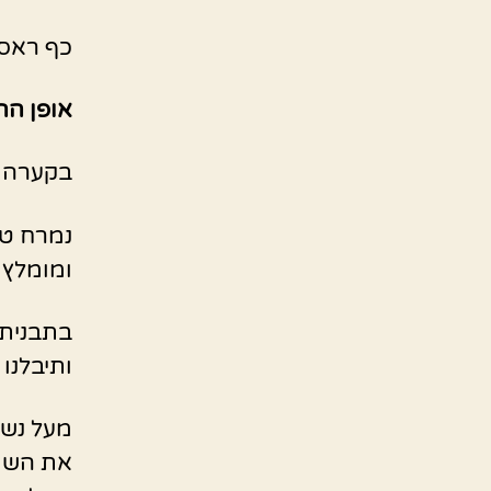
כף ראס 
אופן הה
בקערה נ
נמרח טו
ומומלץ 
בתבנית 
ותיבלנו
מעל נשי
את השום