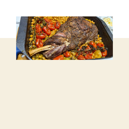
טלה
–
מתכון
קלי
קלות