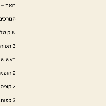
מאת – Shoshana Baruch
המרכיב
שוק טלה (
3 תפוחי אדמה
ראש שו
2 חופנים של עגבניות שרי
2 קופסאות חומוס משומר
2 כפות אריסה