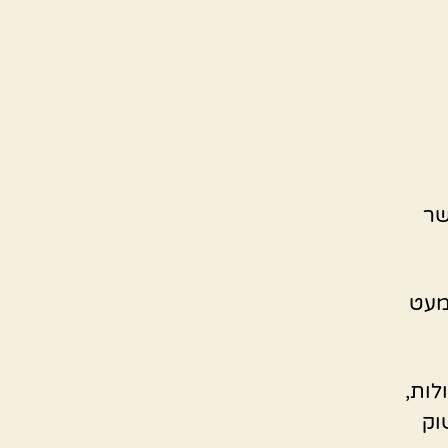
שר
מעט
לות,
וק