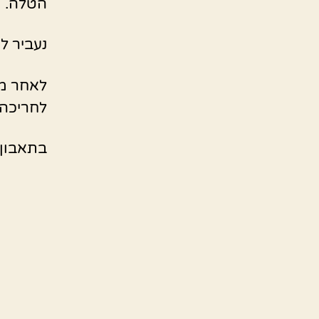
הטלה.
נעביר לתנור ל3 שעות על
לחריכה 
בתאבון,