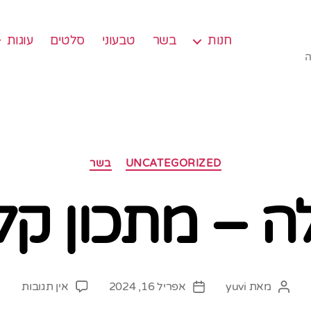
חנות
בשר
טבעוני
סלטים
עוגות
ה
קטגוריות
UNCATEGORIZED
בשר
ה – מתכון קלי
על
מאת
yuvi
אפריל 16, 2024
אין תגובות
המחבר
תאריך
שוק
הפוסט
פוסט