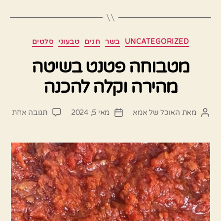
קטגוריות
UNCATEGORIZED
בשר
חגים
טבעוני
סלטים
מטבוחה פטנט בשיטה
מהירה וקלה להכנה
על
מאת
האוכל של אמא
מאי 5, 2024
תגובה אחת
המחבר
תאריך
מטב
הפוסט
פוסט
פטנט
בשי
מהיר
וקלה
להכנ