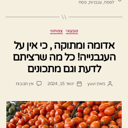
לפסח
,
עגבניות
,
פסח
קטגוריות
טבעוני
צמחוני
אדומה ומתוקה , כי אין על
העגבנייה! כל מה שרציתם
לדעת וגם מתכונים
על
מאת
yuvi
ינואר 15, 2024
אין תגובות
המחבר
תאריך
אדומה
הפוסט
פוסט
ומתוקה
,
כי
אין
על
העגבנייה!