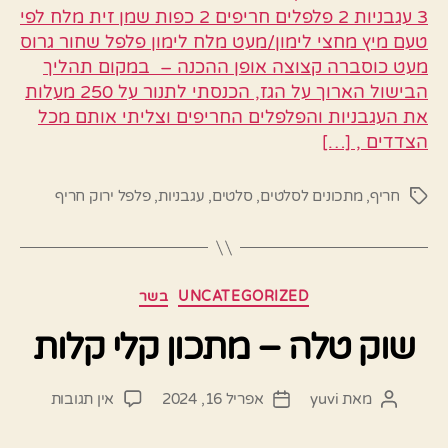
3 עגבניות 2 פלפלים חריפים 2 כפות שמן זית מלח לפי
טעם מיץ מחצי לימון/מעט מלח לימון פלפל שחור גרוס
מעט כוסברה קצוצה אופן ההכנה – במקום תהליך
הבישול הארוך על הגז, הכנסתי לתנור על 250 מעלות
את העגבניות והפלפלים החריפים וצליתי אותם מכל
הצדדים , […]
חריף
,
מתכונים לסלטים
,
סלטים
,
עגבניות
,
פלפל ירוק חריף
תגיות
קטגוריות
UNCATEGORIZED
בשר
שוק טלה – מתכון קלי קלות
על
מאת
yuvi
אפריל 16, 2024
אין תגובות
המחבר
תאריך
שוק
הפוסט
פוסט
טלה