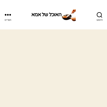
האוכל של אמא
חיפוש
תפריט
האוכל
של
אמא