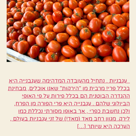
כל
מה
שרציתם
לדעת
וגם
מתכונים
עגבניות . נתחיל מהעובדה המדהימה שעגבנייה היא
בכלל פרי! מרבית מן "הירקות" שאנו אוכלים, מבחינת
ההגדרה הבוטנית הם בכלל פירות על פי האופי
הביולוגי שלהם . עגבנייה היא פרי הפורה מן הפרח,
ולכן נחשבת כפרי , אך באופן מסורתי נכללת כמו
לירק. מגוון רחב מאד (מאד!) של זני עגבניות בעולם ,
הערכה היא שיותר […]