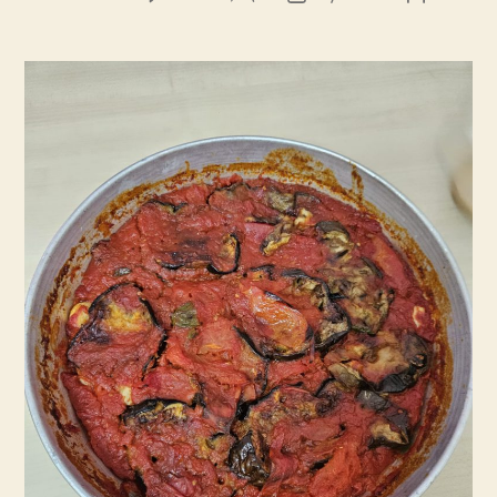
תבשיל
הפוסט
פוסט
עם
פשטות
מנצחת
–
ספיחה
חצילים
ועגבניות