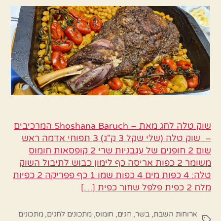
–
מתכון
קלי
קלות
שוק טלה לחג מאת – Shoshana Baruch המרכיבים
– שוק טלה (שלי שקל 3 ק"ג) 3 תפוחי אדמה ראש
שום 2 חופנים של עגבניות שרי 2 קופסאות חומוס
משומר 2 כפות אריסה כף לימון כבוש לתיבול השוק
טלה: 4 כפות מים 4 כפות שמן 1 כף פפריקה 2 כפיות
מלח 2 כפית פלפל שחור כפית […]
ארוחות השבת
,
בשר
,
חגים
,
חומוס
,
מתכונים לחגים
,
מתכונים
תגיות