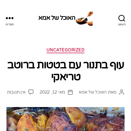
האוכל של אמא
חיפוש
תפריט
האוכל
של
אמא
קטגוריות
UNCATEGORIZED
עוף בתנור עם בטטות ברוטב
טריאקי
על
מאת
האוכל של אמא
מאי 12, 2022
אין תגובות
המחבר
תאריך
עוף
הפוסט
פוסט
בתנו
עם
בטט
ברוט
טריא