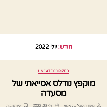
חודש:
יולי 2022
קטגוריות
UNCATEGORIZED
מוקפץ נודלס אסייאתי של
מסעדה
על
מאת
האוכל של אמא
יולי 28, 2022
אין תגובות
המחבר
תאריך