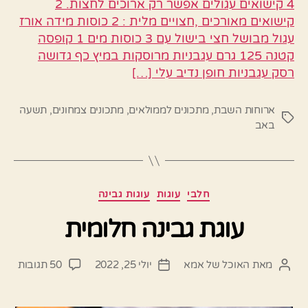
4 קישואים עגולים אפשר רק ארוכים לחצות. 2
קישואים מאורכים ,חצויים מלית : 2 כוסות מידה אורז
עגול מבושל חצי בישול עם 3 כוסות מים 1 קופסה
קטנה 125 גרם עגבניות מרוסקות במיץ כף גדושה
רסק עגבניות חופן נדיב עלי […]
ארוחות השבת
,
מתכונים לממולאים
,
מתכונים צמחונים
,
תשעה
תגיות
באב
קטגוריות
חלבי
עוגות
עוגות גבינה
עוגת גבינה חלומית
על
מאת
האוכל של אמא
יולי 25, 2022
50 תגובות
המחבר
תאריך
עוגת
הפוסט
פוסט
גבינ