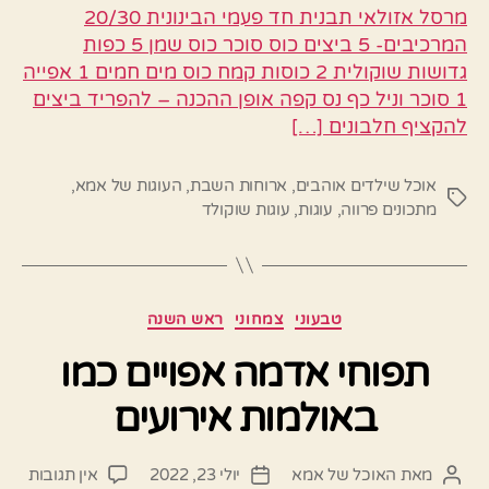
מרסל אזולאי תבנית חד פעמי הבינונית 20/30
המרכיבים- 5 ביצים כוס סוכר כוס שמן 5 כפות
גדושות שוקולית 2 כוסות קמח כוס מים חמים 1 אפייה
1 סוכר וניל כף נס קפה אופן ההכנה – להפריד ביצים
להקציף חלבונים […]
אוכל שילדים אוהבים
,
ארוחות השבת
,
העוגות של אמא
,
תגיות
מתכונים פרווה
,
עוגות
,
עוגות שוקולד
קטגוריות
טבעוני
צמחוני
ראש השנה
תפוחי אדמה אפויים כמו
באולמות אירועים
על
מאת
האוכל של אמא
יולי 23, 2022
אין תגובות
המחבר
תאריך