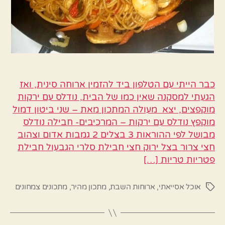
כבר הייתי עם הטלפון ביד להזמין ארוחה סינית, ואז
הגעתי למסקנה שאין כמו של הבית, נודלס עם ירקות
מוקפצים, יצא מעולה המתכון מאת – שני ביטון דמול
מוקפץ נודלס עם ירקות – המרכיבים- חבילה נודלס
מבושל לפי ההוראות 3 בצלים 2 גמבות אדום וצהוב
חצי צרור בצל ירוק חצי חבילת סלרי הגבעול חבילת
פטריות טריות […]
אוכל אסייאתי
,
ארוחות השבת
,
מתכון מהיר
,
מתכונים צמחונים
תגיות