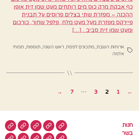
כף אבקת מרק כוס מים רותחים מעט שמן זית אופן
ההכנה – מפזרת שתי בצלים פרוסים על תבנית
פיירקס מפזרת מעל מעט מלח, פלפל שחור, כורכום
ומעט שמן זית סביב . […]
ארוחות השבת
,
מתכונים לפסח
,
ראש השנה
,
תוספות
,
תפוחי
תגיות
אדמה
Posts
…
→
7
3
2
1
←
pagination
חנות
חנות
בשר
טבעוני
סלטים
עוגות
בשר