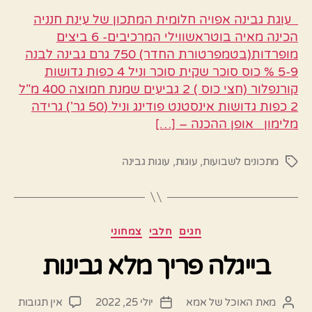
עוגת גבינה אפויה חלומית המתכון של עינת חנניה
הכינה מאיה בוטראשווילי המרכיבים- 6 ביצים
מופרדות(בטמפרטורת החדר) 750 גרם גבינה לבנה
5-9 % כוס סוכר שקית סוכר וניל 4 כפות גדושות
קורנפלור (חצי כוס ) 2 גביעים שמנת חמוצה 400 מ"ל
2 כפות גדושות אינסטנט פודינג וניל (50 גר') גרידה
מלימון אופן ההכנה – […]
מתכונים לשבועות
,
עוגות
,
עוגות גבינה
תגיות
קטגוריות
חגים
חלבי
צמחוני
בייגלה פריך מלא גבינות
על
מאת
האוכל של אמא
יולי 25, 2022
אין תגובות
המחבר
תאריך