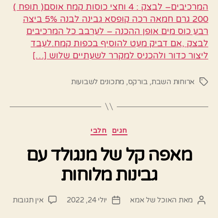
המרכיבים– לבצק : 4 וחצי כוסות קמח אוסם( תופח )
200 גרם חמאה רכה קופסא גבינה לבנה 5% ביצה
רבע כוס מים אופן ההכנה – לערבב כל המרכיבים
לבצק ,אם דביק מעט להוסיף בכפות קמח.לעבד
ליצור כדור ולהכניס למקרר לשעתיים שלוש […]
ארוחות השבת
,
בורקס
,
מתכונים לשבועות
תגיות
קטגוריות
חגים
חלבי
מאפה קל של מנגולד עם
גבינות מלוחות
על
מאת
האוכל של אמא
יולי 24, 2022
אין תגובות
המחבר
תאריך
מאפ
הפוסט
פוסט