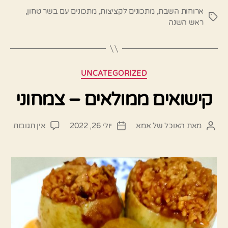
ארוחות השבת
,
מתכונים לקציצות
,
מתכונים עם בשר טחון
,
תגיות
ראש השנה
קטגוריות
UNCATEGORIZED
קישואים ממולאים – צמחוני
על
מאת
האוכל של אמא
יולי 26, 2022
אין תגובות
המחבר
תאריך
קישו
הפוסט
פוסט
ממול
–
צמחו