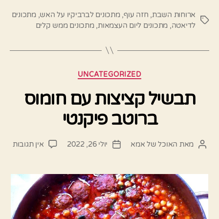
ארוחות השבת
,
חזה עוף
,
מתכונים לברביקיו על האש
,
מתכונים
תגיות
לדיאטה
,
מתכונים ליום העצמאות
,
מתכונים ממש קלים
קטגוריות
UNCATEGORIZED
תבשיל קציצות עם חומוס
ברוטב פיקנטי
על
מאת
האוכל של אמא
יולי 26, 2022
אין תגובות
המחבר
תאריך
תבשי
הפוסט
פוסט
קציצ
עם
חומו
ברוט
פיקנ