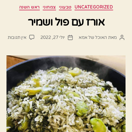
קטגוריות
UNCATEGORIZED
טבעוני
צמחוני
ראש השנה
אורז עם פול ושמיר
על
מאת
האוכל של אמא
יולי 27, 2022
אין תגובות
המחבר
תאריך
אורז
הפוסט
פוסט
עם
פול
ושמי