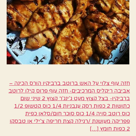
חזה עוף צלוי על האש ברוטב ברביקיו הורס הכינה –
אביבה ריקליס המרכיבים- חזה עוף פרוס קילו לרוטב
ברביקיו- בצל קצוץ מעט ג'ינג'ר קצוץ 2 שיני שום
כתושות 2 כפות רסק עגבניות 1/4 כוס קטשופ 1/2
כוס רוטב סויה 1/4 כוס סוכר חום/סלאן כפית
פפריקה מעושנת /רגילה קצת חריפה צ'ילי או טבסקו
2 כפות חומץ […]