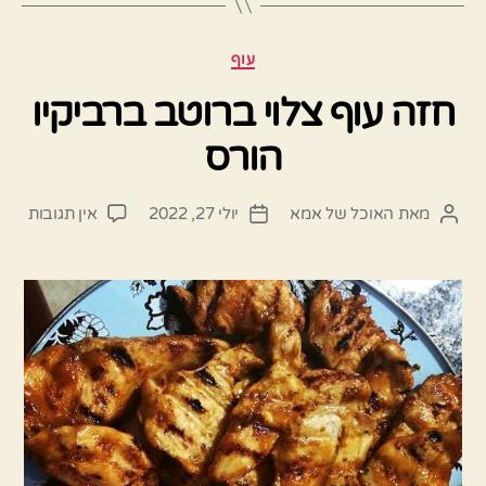
קטגוריות
עוף
חזה עוף צלוי ברוטב ברביקיו
הורס
על
מאת
האוכל של אמא
יולי 27, 2022
אין תגובות
המחבר
תאריך
חזה
הפוסט
פוסט
עוף
צלוי
ברוט
ברבי
הורס