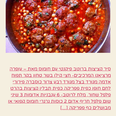
סיר קציצות ברוטב פיקנטי עם חומוס מאת – עופרה
מרציאנו המרכיבים- חצי קילו בשר טחון בקר תפוח
אדמה מגורד בצל מגורד רבע צרור כוסברה פירורי
לחם חופן כפית פפריקה כפית תבלין קציצות בהרט
פלפל שחור, מלח לרוטב- 6 עגבניות אדומות 3 שיני
שום פלפל חריף אדום 2 כוסות גרגרי חומוס קפואי או
מבושלים כף פפריקה […]