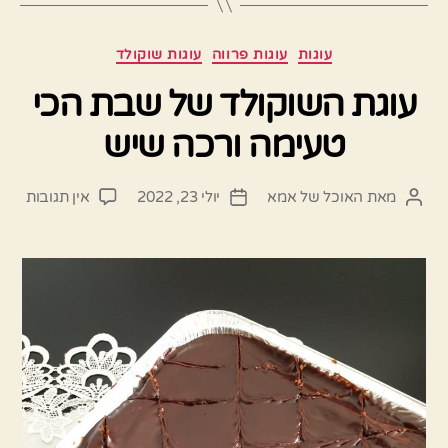
קטגוריות
עוגות
עוגות פרווה
עוגות שוקולד
עוגת השוקולד של שבת הכי
טעימה ורכה שיש
על
מאת
האוכל של אמא
יולי 23, 2022
אין תגובות
המחבר
תאריך
עוגת
הפוסט
פוסט
השוק
של
שבת
הכי
טעימ
ורכה
שיש