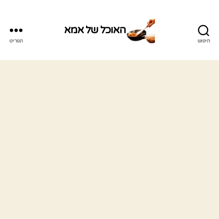
האוכל של אמא
חיפוש
תפריט
האוכל
של
אמא